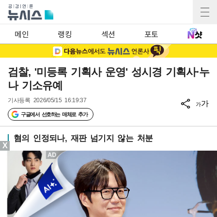
메인
랭킹
섹션
포토
검찰, '미등록 기획사 운영' 성시경 기획사·누
나 기소유예
기사등록
2026/05/15 16:19:37
가
가
구글에서 선호하는 매체로 추가
혐의 인정되나, 재판 넘기지 않는 처분
X