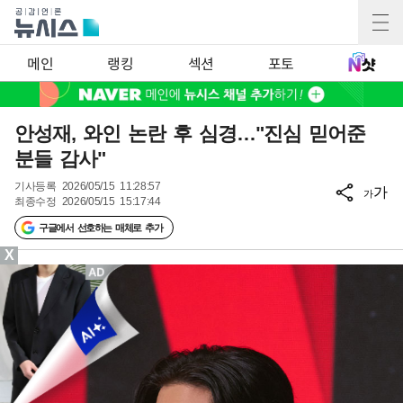
메인
랭킹
섹션
포토
안성재, 와인 논란 후 심경…"진심 믿어준
분들 감사"
기사등록
2026/05/15 11:28:57
가
가
최종수정
2026/05/15 15:17:44
구글에서 선호하는 매체로 추가
X