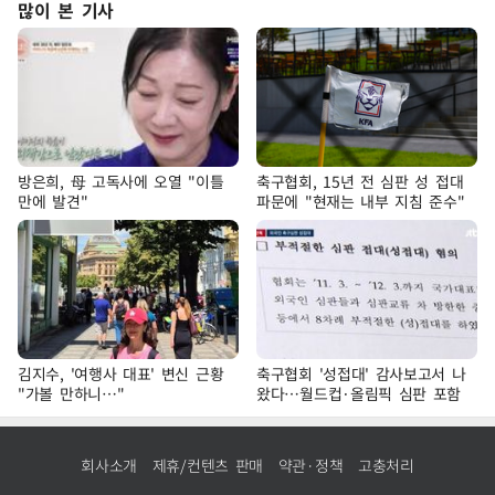
많이 본 기사
방은희, 母 고독사에 오열 "이틀
축구협회, 15년 전 심판 성 접대
만에 발견"
파문에 "현재는 내부 지침 준수"
김지수, '여행사 대표' 변신 근황
축구협회 '성접대' 감사보고서 나
"가볼 만하니…"
왔다…월드컵·올림픽 심판 포함
회사소개
제휴/컨텐츠 판매
약관·정책
고충처리