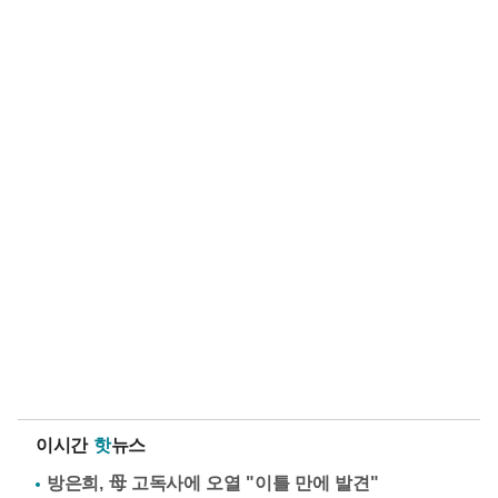
이시간
핫
뉴스
방은희, 母 고독사에 오열 "이틀 만에 발견"