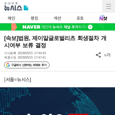
메인
랭킹
섹션
포토
[속보]법원, 제이알글로벌리츠 회생절차 개
시여부 보류 결정
기사등록
2026/05/15 17:44:33
가
가
최종수정
2026/05/15 17:47:41
구글에서 선호하는 매체로 추가
[서울=뉴시스]