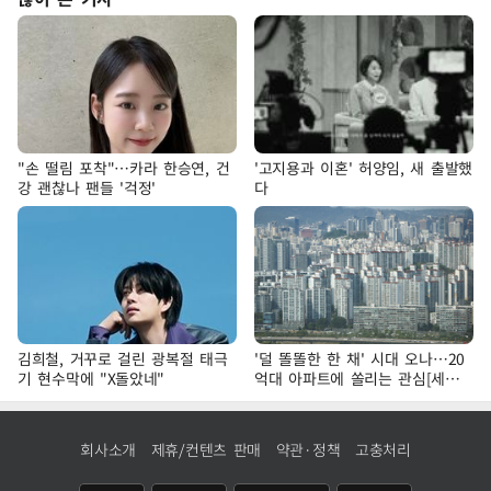
"손 떨림 포착"…카라 한승연, 건
'고지용과 이혼' 허양임, 새 출발했
강 괜찮나 팬들 '걱정'
다
김희철, 거꾸로 걸린 광복절 태극
'덜 똘똘한 한 채' 시대 오나…20
기 현수막에 "X돌았네"
억대 아파트에 쏠리는 관심[세제
개편, 그 이후②]
회사소개
제휴/컨텐츠 판매
약관·정책
고충처리