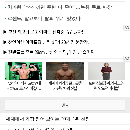
차가원 "○○○ 까면 주변 다 죽어"…녹취 폭로 파장
르센느, 알고보니 탈퇴 위기 있었다
댓글