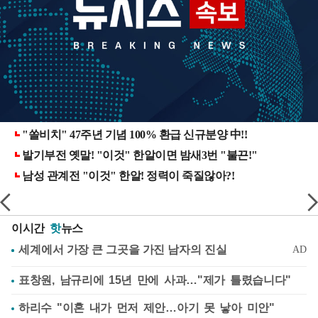
이시간
핫
뉴스
표창원, 남규리에 15년 만에 사과…"제가 틀렸습니다"
하리수 "이혼 내가 먼저 제안…아기 못 낳아 미안"