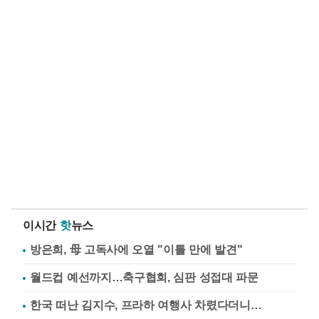
이시간
핫
뉴스
방은희, 母 고독사에 오열 "이틀 만에 발견"
월드컵 예선까지…축구협회, 심판 성접대 파문
한국 떠난 김지수, 프라하 여행사 차렸다더니…