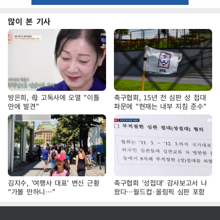
많이 본 기사
방은희, 母 고독사에 오열 "이틀
축구협회, 15년 전 심판 성 접대
만에 발견"
파문에 "현재는 내부 지침 준수"
김지수, '여행사 대표' 변신 근황
축구협회 '성접대' 감사보고서 나
"가볼 만하니…"
왔다…월드컵·올림픽 심판 포함