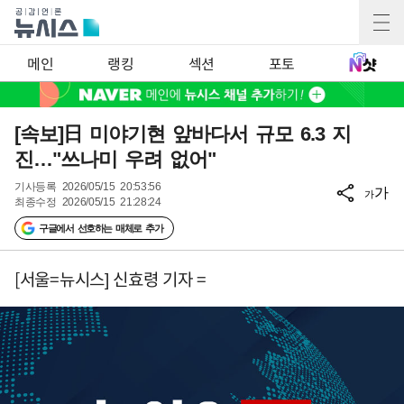
메인
랭킹
섹션
포토
[속보]日 미야기현 앞바다서 규모 6.3 지
진…"쓰나미 우려 없어"
기사등록
2026/05/15 20:53:56
가
가
최종수정
2026/05/15 21:28:24
구글에서 선호하는 매체로 추가
[서울=뉴시스] 신효령 기자 =