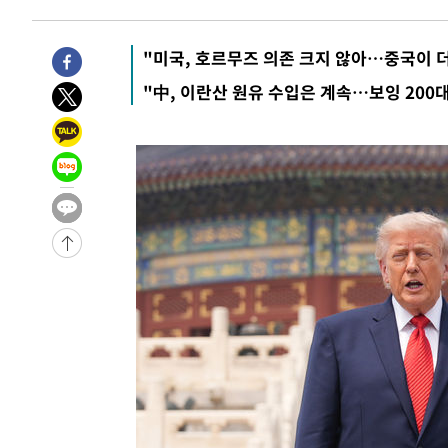
-952초 전 >
미 워싱턴주 스포캔 시의 통제불능 3개 산불, 방화선 일부 구
1시간 전 >
[속보] 호르무즈 해협 이란-오만 협상 기대속 뉴욕증시 혼조 
"미국, 호르무즈 의존 크지 않아…중국이 더
0.49%↑
-30777초 전 >
[속보]코스닥, 800p 회복…0.26% 오른 801.67 마감
"中, 이란산 원유 수입은 계속…보잉 200
-30707초 전 >
[속보]코스피, 301.88포인트(4.58%) 내린 6296.38 마
-30572초 전 >
[속보]원·달러 환율, 0.7원 내린 1423.8원 마감
-28171초 전 >
"여기 떨어졌다"…다누리, 스페이스X 로켓 달 충돌 흔적
-25216초 전 >
손흥민, 5경기 연속골 실패…LAFC는 승부차기 끝 과달
-17817초 전 >
내일까지 39도 '펄펄'…기상청 "태풍 지나며 폭염 잠시 
-17454초 전 >
트럼프, 한국계 진보 주지사 후보 맹공…"공산주의가 최대
-17432초 전 >
"美간섭에 합의 지연"…트럼프, '이란 호르무즈 통제권'
-13952초 전 >
[속보]산업장관 "李정부, 원전 반대 안해…안정 전력 위
-12649초 전 >
[속보]경찰, '홍명보 선임 논란' 대한축구협회·축구회관 
색
-12036초 전 >
[속보]산업장관 "美무역법 제301조 과잉생산 결과 발표 8
상
-11829초 전 >
[속보]코스피 매도사이드카 발동…4%대 급락
-11101초 전 >
[속보]전남광주 초대 시민추천 부시장에 백승주·윤난실
-8662초 전 >
서울 열대야 15일째 지속…비공식 '초열대야' 30도 넘어