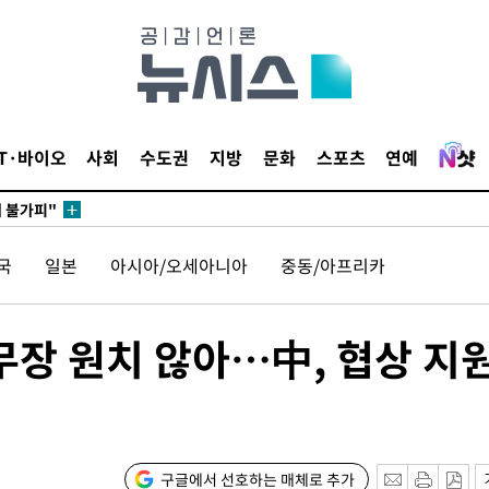
 포착
라하라 격파
꺾인다"
 위협"
IT·바이오
사회
수도권
지방
문화
스포츠
연예
 수용할까
해 불가피"
등 압수수
국
일본
아시아/오세아니아
중동/아프리카
월 중 예
무장 원치 않아…中, 협상 지
구글에서 선호하는 매체로 추가