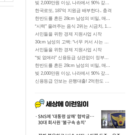
SNS에 '대통령 살해' 협박글…
30대 회사원 '불구속 송치'