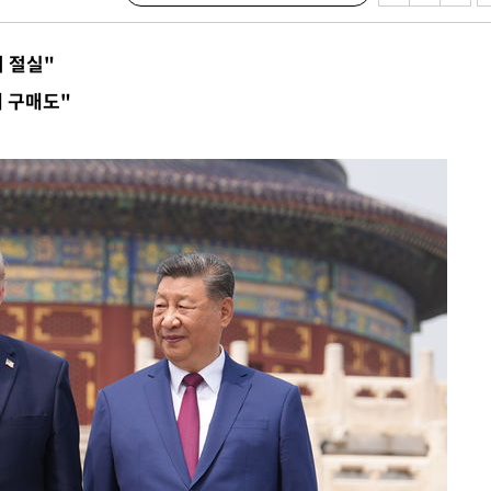
축
마감 다우
 절실"
대 구매도"
감
 포착
라하라 격파
꺾인다"
 위협"
 수용할까
해 불가피"
등 압수수
월 중 예