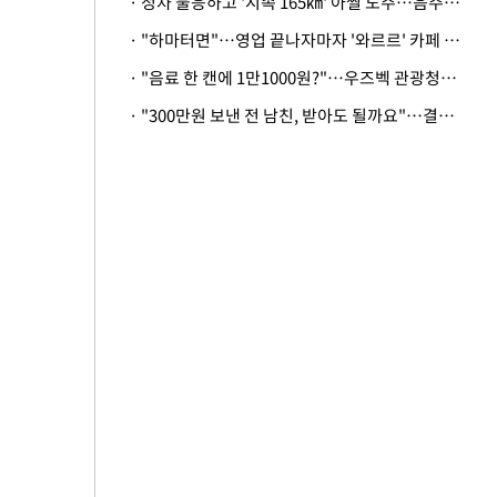
· 정차 불응하고 '시속 165㎞' 아찔 도주…음주운전자 체포
· "하마터면"…영업 끝나자마자 '와르르' 카페 테라스 덮친 대리석 외벽
· "음료 한 캔에 1만1000원?"…우즈벡 관광청까지 나섰다, 유튜버 폭로 후폭풍
· "300만원 보낸 전 남친, 받아도 될까요"…결혼 앞둔 예비신부의 뜻밖 고충