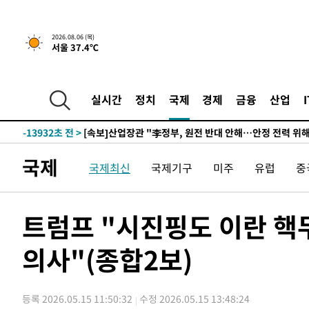
-30552초 전 >
[속보]원·달러 환율, 0.7원 내린 1423.8원 마감
-28151초 전 >
"여기 떨어졌다"…다누리, 스페이스X 로켓 달 충돌 흔적
2026.08.06 (목)
서울 37.4℃
-25196초 전 >
손흥민, 5경기 연속골 실패…LAFC는 승부차기 끝 과달
-17797초 전 >
내일까지 39도 '펄펄'…기상청 "태풍 지나며 폭염 잠시 
-17434초 전 >
트럼프, 한국계 진보 주지사 후보 맹공…"공산주의가 최대
실시간
정치
국제
경제
금융
산업
-17412초 전 >
"美간섭에 합의 지연"…트럼프, '이란 호르무즈 통제권'
-13932초 전 >
[속보]산업장관 "李정부, 원전 반대 안해…안정 전력 위
-12629초 전 >
[속보]경찰, '홍명보 선임 논란' 대한축구협회·축구회관 
국제
국제최신
국제기구
미주
유럽
중
색
-12016초 전 >
[속보]산업장관 "美무역법 제301조 과잉생산 결과 발표 8
상
-11809초 전 >
[속보]코스피 매도사이드카 발동…4%대 급락
-11081초 전 >
[속보]전남광주 초대 시민추천 부시장에 백승주·윤난실
트럼프 "시진핑도 이란 핵
-8642초 전 >
서울 열대야 15일째 지속…비공식 '초열대야' 30도 넘어
의사"(종합2보)
-7209초 전 >
[속보]코스닥, 2.15포인트(0.27%) 내린 797.44 출발
-7192초 전 >
[속보]코스피, 119.51포인트(1.81%) 내린 6478.75 개장
-3639초 전 >
6월 경상수지 497.3억 달러…두 달 연속 사상 최대
등록 2026.05.15 11:50:32
수정 2026.05.15 13:48:24
-3590초 전 >
서울 낮 39도 '폭염중대경보'…40도 관측 가능성도