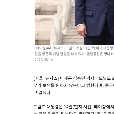
-7229초 전 >
[속보]코스닥, 2.15포인트(0.27%) 내린 797.44 출발
-7212초 전 >
[속보]코스피, 119.51포인트(1.81%) 내린 6478.75 개장
-3659초 전 >
6월 경상수지 497.3억 달러…두 달 연속 사상 최대
-3610초 전 >
서울 낮 39도 '폭염중대경보'…40도 관측 가능성도
-972초 전 >
미 워싱턴주 스포캔 시의 통제불능 3개 산불, 방화선 일부 구
1시간 전 >
[속보] 호르무즈 해협 이란-오만 협상 기대속 뉴욕증시 혼조 
0.49%↑
[베이징=AP/뉴시스] 도널드 트럼프(왼쪽) 미국 대통령
원을 방문해 기념 촬영을 하고 있다. 톈탄공원은 명나
2026.05.14.
[서울=뉴시스] 이재은 김승민 기자 = 도널드
무기 보유를 원하지 않는다고 밝혔다며, 중국
고 말했다.
트럼프 대통령은 14일(현지 시간) 베이징에
는 것을 원하지 않는다고 생각한다"며 "이란