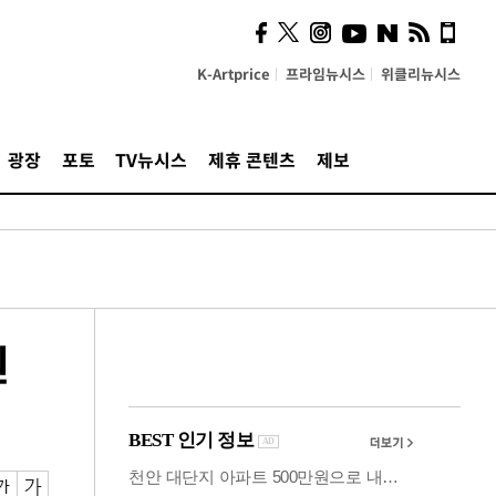
"5·8·9호선 출퇴근 혼잡,
정부 국비지원 필요"
K-Artprice
프라임뉴시스
위클리뉴시스
광장
포토
TV뉴시스
제휴 콘텐츠
제보
원