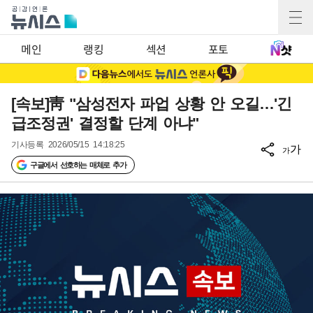
메인
랭킹
섹션
포토
[속보]靑 "삼성전자 파업 상황 안 오길…'긴
급조정권' 결정할 단계 아냐"
기사등록
2026/05/15 14:18:25
가
가
구글에서 선호하는 매체로 추가