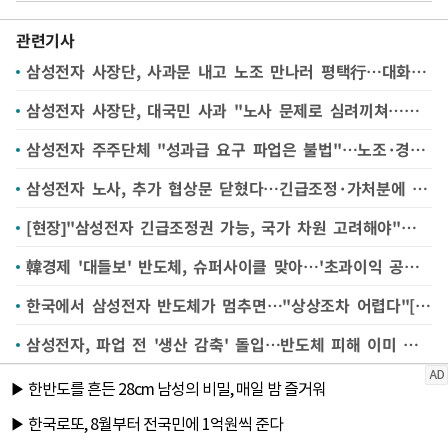
관련기사
삼성전자 사장단, 사과문 내고 노조 만나러 평택行…대화 재개 요청
삼성전자 사장단, 대국민 사과 "노사 문제로 심려끼쳐…조건 없이 대화할 것"
삼성전자 주주단체 "성과급 요구 파업은 불법"…노조·경영진 상대 법적대응 예고
삼성전자 노사, 추가 협상문 닫혔다…긴급조정·가처분에 쏠린 눈
[현장]"삼성전자 긴급조정권 가능, 국가 차원 고려해야"…전문가들, 파업 자제 촉구
韓경제 '대들보' 반도체, 슈퍼사이클 맞아…'초과이익 공유' 논쟁 불붙어 [한국에 무슨 일이②]
한국에서 삼성전자 반도체가 멈추면…"상상조차 어렵다"[한국에 무슨 일이①]
삼성전자, 파업 전 '생산 감축' 돌입…반도체 피해 이미 시작