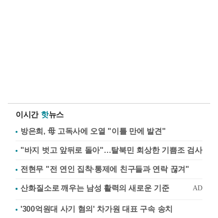
이시간
핫
뉴스
방은희, 母 고독사에 오열 "이틀 만에 발견"
"바지 벗고 앞뒤로 돌아"…탈북민 회상한 기쁨조 검사
전현무 "전 연인 집착·통제에 친구들과 연락 끊겨"
'300억원대 사기 혐의' 차가원 대표 구속 송치