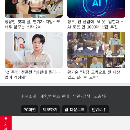
정웅인 첫째 딸, 연기자 지망…또
정부, 전 산업에 'AI 옷' 입힌다…
배우 꿈꾸는 스타 2세
AI 로봇 연 1000대 보급 추진
'첫 주연' 정준원 "심판대 올라…
황기순 "원정 도박으로 전 재산
많이 걱정돼"
잃고 필리핀 도피"
회사소개
제휴/컨텐츠 판매
약관·정책
고충처리
PC화면
제보하기
앱 다운로드
맨위로↑
광
COPYRIGHTⓒ
NEWSIS
ALL RIGHTS RESERVED.
고
삭
제