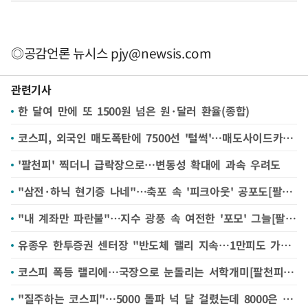
◎공감언론 뉴시스
pjy@newsis.com
관련기사
한 달여 만에 또 1500원 넘은 원·달러 환율(종합)
코스피, 외국인 매도폭탄에 7500선 '털썩'…매도사이드카 발동
'팔천피' 찍더니 급락장으로…변동성 확대에 과속 우려도
"삼전·하닉 현기증 나네"…축포 속 '피크아웃' 공포도[팔천피 시대]
"내 계좌만 파란불"…지수 광풍 속 여전한 '포모' 그늘[팔천피 시대]
유종우 한투증권 센터장 "반도체 랠리 지속…1만피도 가능"[팔천피 시대]
코스피 폭등 랠리에…국장으로 눈돌리는 서학개미[팔천피 시대]
"질주하는 코스피"…5000 돌파 넉 달 걸렸는데 8000은 7거래일만[팔천피 시대]