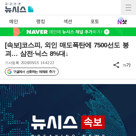
메인
랭킹
섹션
포토
[속보]코스피, 외인 매도폭탄에 7500선도 붕
괴… 삼전·닉스 8%대↓
기사등록
2026/05/15 14:42:22
가
가
구글에서 선호하는 매체로 추가