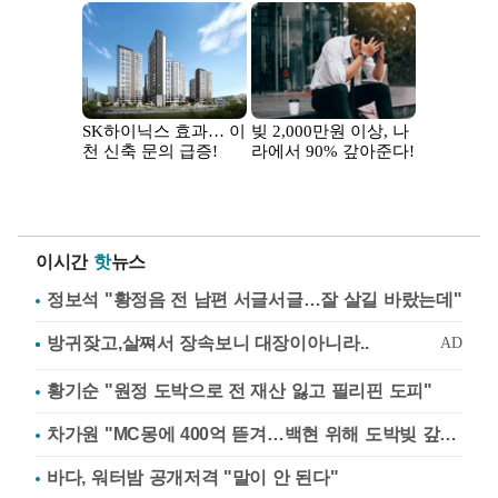
이시간
핫
뉴스
정보석 "황정음 전 남편 서글서글…잘 살길 바랐는데"
황기순 "원정 도박으로 전 재산 잃고 필리핀 도피"
차가원 "MC몽에 400억 뜯겨…백현 위해 도박빚 갚아줘"
바다, 워터밤 공개저격 "말이 안 된다"