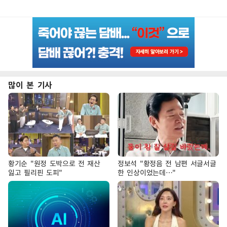
많이 본 기사
황기순 "원정 도박으로 전 재산
정보석 "황정음 전 남편 서글서글
잃고 필리핀 도피"
한 인상이었는데…"