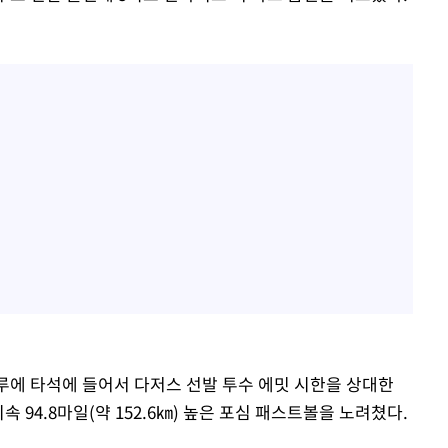
1루에 타석에 들어서 다저스 선발 투수 에밋 시한을 상대한
94.8마일(약 152.6㎞) 높은 포심 패스트볼을 노려쳤다.