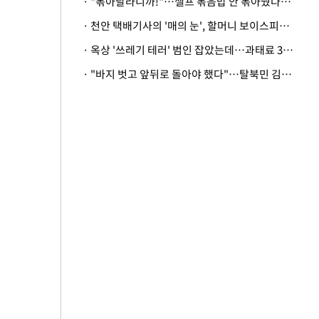
· "볶아달라니까!"…셀프 볶음밥 안 볶아줬다고 사장 폭행한 손님
· 천안 택배기사의 '매의 눈', 할머니 보이스피싱 피해 막아
· 옥상 '쓰레기 테러' 범인 잡았는데…과태료 3만원 처분에 숙박업주 허탈
· "바지 벗고 앞뒤로 돌아야 했다"…탈북민 김서아, 기쁨조 검사 수치심 회상