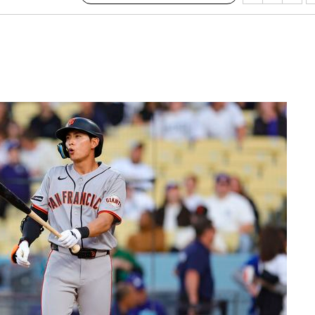
말고 과감히
쪽 아웃바
 하향
별재난지역
…희망지 못
날씨]
요 선제 대
단
무'
 마쳐
장 기소