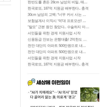
"AI가 치매래요"…'AI 의사' 믿었
다 골머리 앓는 美 의료계 '경고'