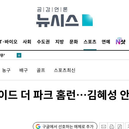
별재난지역
…희망지 못
날씨]
요 선제 대
단
IT·바이오
사회
수도권
지방
문화
스포츠
연예
무'
 마쳐
농구
배구
골프
스포츠최신
장 기소
사이드 더 파크 홈런…김혜성 
회
교수…이병
절차 개시
구글에서 선호하는 매체로 추가
3%↑