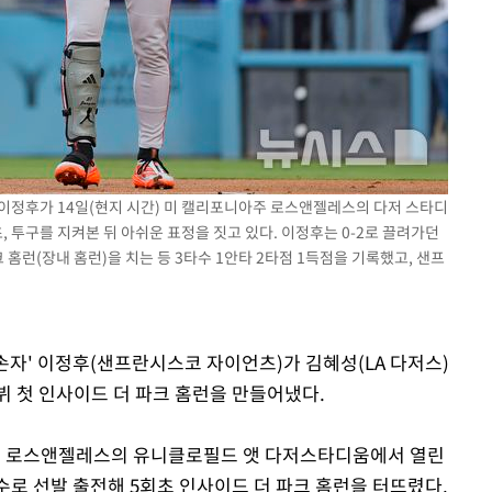
회
교수…이병
절차 개시
3%↑
이정후가 14일(현지 시간) 미 캘리포니아주 로스앤젤레스의 다저 스타디
초, 투구를 지켜본 뒤 아쉬운 표정을 짓고 있다. 이정후는 0-2로 끌려가던
크 홈런(장내 홈런)을 치는 등 3타수 1안타 2타점 1득점을 기록했고, 샌프
 손자' 이정후(샌프란시스코 자이언츠)가 김혜성(LA 다저스)
데뷔 첫 인사이드 더 파크 홈런을 만들어냈다.
아주 로스앤젤레스의 유니클로필드 앳 다저스타디움에서 열린
익수로 선발 출전해 5회초 인사이드 더 파크 홈런을 터뜨렸다.