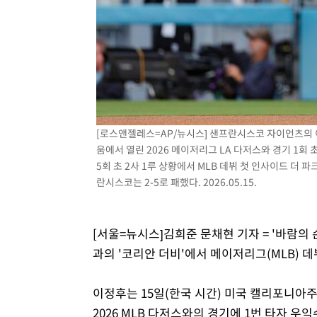
-8737초 전 >
11시간 압수수색에 성접대 파문까지…'쑥대밭' 된 축구협
-7759초 전 >
[속보]규제합리화위원회 부위원장에 김태유 서울대 공대 
태 후임
-4117초 전 >
[속보]국힘 윤리위, '돌려차기 발언' 진종오·서범수 징계 
9분 전 >
[속보] 7월 중국 수출 23.9%↑ 수입 27.5%↑…무역총액 25.
56분 전 >
[속보]'채상병 순직 책임' 임성근, 항소심도 징역 3년
[로스앤젤레스=AP/뉴시스] 샌프란시스코 자이언츠의 
움에서 열린 2026 메이저리그 LA 다저스와 경기 1회 
5회 초 2사 1루 상황에서 MLB 데뷔 첫 인사이드 더 파
란시스코는 2-5로 패했다. 2026.05.15.
[서울=뉴시스]김희준 문채현 기자 = '바람의
과의 '코리안 더비'에서 메이저리그(MLB) 
이정후는 15일(한국 시간) 미국 캘리포니
2026 MLB 다저스와의 경기에 1번 타자 우