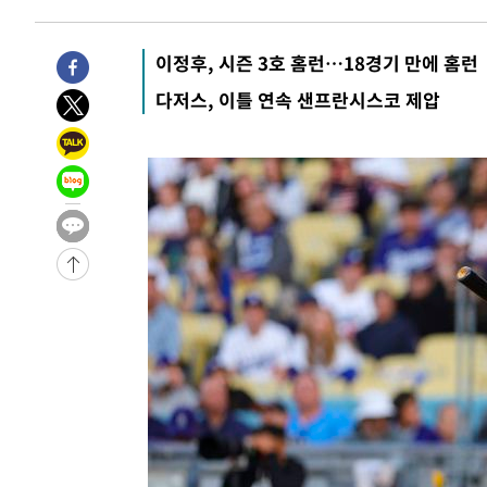
56분 전 >
[속보]'채상병 순직 책임' 임성근, 항소심도 징역 3년
-30281초 전 >
[속보]이 대통령 "부동산 공급 기존 사고방식 매달리지 
이정후, 시즌 3호 홈런…18경기 만에 홈런
실천"
-29366초 전 >
이란, "오만과 '중앙 단일 루트' 합의…북쪽 인바운드·남
다저스, 이틀 연속 샌프란시스코 제압
운드는 임시"
-20934초 전 >
"낮 기온 소폭 하락"…수도권 폭염중대경보, 폭염경보로
-20898초 전 >
[속보]이 대통령, '호우피해' 안동·의성 관할 4개 면 특
선포
-20861초 전 >
[단독]중수청 지원 검사들, 정원 초과 시 낮은 계급 임용
갈 수도
-18832초 전 >
낮 최고 37도 찜통더위…곳곳 소나기·강원 많은 비[내일
-17138초 전 >
SK하이닉스, 용인·청주 팹에 54조 투자…"AI 메모리 수
응"
-13994초 전 >
여자배구 이재영·이다영 자매, 아제르바이잔 투란VC 입
-13247초 전 >
외국인 심판 성 접대 7경기 들여다보니…한국 축구 '5승 2
-12981초 전 >
[속보]코스닥, 2.86포인트(0.36%) 내린 798.81마감
-12934초 전 >
[속보]코스피, 6200선 약보합…0.60% 내린 6258.77에
-12914초 전 >
[속보]원·달러 환율, 7.7원 내린 1416.1원 마감
-12803초 전 >
[속보] 노원서 40.1도 관측…서울, 2018년 이후 첫 40도
-9893초 전 >
[속보]종합특검, '계엄 수용공간 확보' 신용해 前교정본부
-8766초 전 >
외신들도 주목한 韓축구 파문…"국민적 공분에 수사 재개"