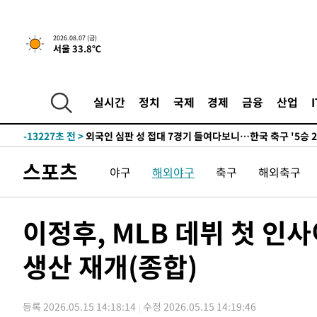
-20878초 전 >
[속보]이 대통령, '호우피해' 안동·의성 관할 4개 면 특
선포
-20841초 전 >
[단독]중수청 지원 검사들, 정원 초과 시 낮은 계급 임용
2026.08.07 (금)
서울 33.8℃
갈 수도
-18812초 전 >
낮 최고 37도 찜통더위…곳곳 소나기·강원 많은 비[내일
-17118초 전 >
SK하이닉스, 용인·청주 팹에 54조 투자…"AI 메모리 수
응"
-13974초 전 >
여자배구 이재영·이다영 자매, 아제르바이잔 투란VC 입
실시간
정치
국제
경제
금융
산업
-13227초 전 >
외국인 심판 성 접대 7경기 들여다보니…한국 축구 '5승 2
-12961초 전 >
[속보]코스닥, 2.86포인트(0.36%) 내린 798.81마감
-12914초 전 >
[속보]코스피, 6200선 약보합…0.60% 내린 6258.77에
스포츠
야구
해외야구
축구
해외축구
-12894초 전 >
[속보]원·달러 환율, 7.7원 내린 1416.1원 마감
-12783초 전 >
[속보] 노원서 40.1도 관측…서울, 2018년 이후 첫 40도
-9873초 전 >
[속보]종합특검, '계엄 수용공간 확보' 신용해 前교정본부
이정후, MLB 데뷔 첫 인
-8746초 전 >
외신들도 주목한 韓축구 파문…"국민적 공분에 수사 재개"
생산 재개(종합)
-8717초 전 >
11시간 압수수색에 성접대 파문까지…'쑥대밭' 된 축구협
-7739초 전 >
[속보]규제합리화위원회 부위원장에 김태유 서울대 공대 
태 후임
-4097초 전 >
[속보]국힘 윤리위, '돌려차기 발언' 진종오·서범수 징계 
등록 2026.05.15 14:18:14
수정 2026.05.15 14:19:46
9분 전 >
[속보] 7월 중국 수출 23.9%↑ 수입 27.5%↑…무역총액 25.