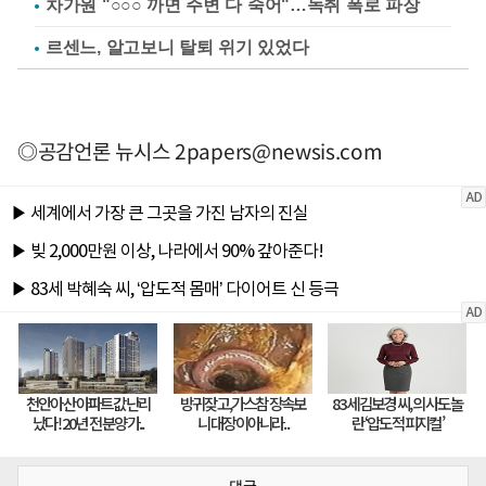
차가원 "○○○ 까면 주변 다 죽어"…녹취 폭로 파장
르센느, 알고보니 탈퇴 위기 있었다
◎공감언론 뉴시스
2papers@newsis.com