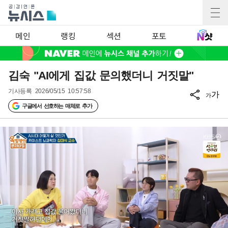
메인
랭킹
섹션
포토
김숙 "AI에게 집값 문의했더니 거짓말"
기사등록
2026/05/15 10:57:58
가
가
구글에서 선호하는 매체로 추가