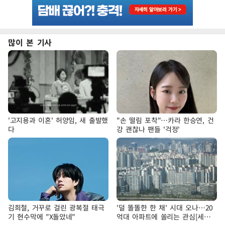
많이 본 기사
'고지용과 이혼' 허양임, 새 출발했
"손 떨림 포착"…카라 한승연, 건
다
강 괜찮나 팬들 '걱정'
김희철, 거꾸로 걸린 광복절 태극
'덜 똘똘한 한 채' 시대 오나…20
기 현수막에 "X돌았네"
억대 아파트에 쏠리는 관심[세제