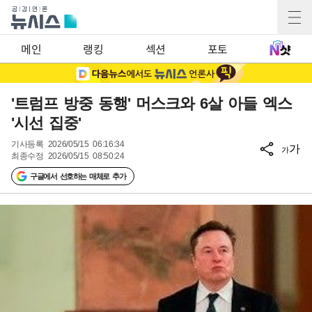
메인
랭킹
섹션
포토
'트럼프 방중 동행' 머스크와 6살 아들 엑스
'시선 집중'
기사등록
2026/05/15 06:16:34
가
가
최종수정
2026/05/15 08:50:24
구글에서 선호하는 매체로 추가