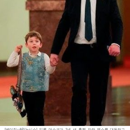
[베이징=AP/뉴시스] 일론 머스크가 1년 새 훌쩍 자란 엑스를 대동하고