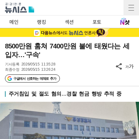
메인
랭킹
섹션
포토
8500만원 훔쳐 7400만원 불에 태웠다는 세
입자…'구속'
기사등록
2026/05/15 11:35:28
가
가
최종수정
2026/05/15 13:26:24
구글에서 선호하는 매체로 추가
주거침입 및 절도 혐의…경찰 현금 행방 추적 중