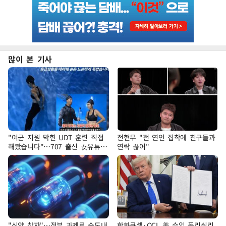
많이 본 기사
"여군 지원 막힌 UDT 훈련 직접
전현무 "전 연인 집착에 친구들과
해봤습니다"…707 출신 女유튜버
연락 끊어"
'완벽 소화'
"신약 찾자"…정부 과제로 속도내
한화큐셀·OCI, 美 수입 폴리실리