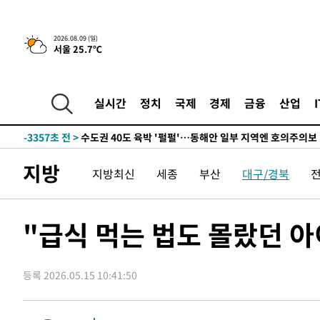
한민수·김용 순
-11780초 전 >
[속보]김민석, 與 전대 당원투표 누적 득표율 45.42%로 
청래 44.56%
-11062초 전 >
[속보]與 대표 경선 제주·인천 당원투표…金 47.75%·
2026.08.09 (일)
서울 25.7℃
42.08%·宋 10.17%
-10596초 전 >
이강인 "아틀레티코 이적 기뻐…등번호 7번 의미보단 팀 
것"
-10531초 전 >
[속보]與 당대표 경선, 제주·인천 권리당원 투표 김민석 
-4305초 전 >
낮 최고 35도 '무더위'…동해안 시간당 30㎜ '강한 비'[내
실시간
정치
국제
경제
금융
산업
-3575초 전 >
[속보]이강인 "감독님이 원하는 마음 느꼈고, 많은 트로피 
레티코 이적"
-3357초 전 >
수도권 40도 육박 '펄펄'…동해안 일부 지역엔 호의주의보
-2326초 전 >
온열질환 사망자 3명 늘어…누적 환자 3000명 돌파
지방
지방최신
세종
부산
대구/경북
1시간 전 >
강릉에 시간당 81.4㎜ 물폭탄…도로 잠기고 담벼락 붕괴
2시간 전 >
백운산서 80년근 천종산삼 9뿌리 발견…감정가 1.3억원
2시간 전 >
선재도서 해루질 나섰다 실종 60대, 닷새 만에 숨진 채 발견
"급식 먹는 법도 몰랐던 아
3시간 전 >
남자 농구, 나고야 아시안게임서 '홈팀' 일본과 한일전
3시간 전 >
여수 오동도 해상서 모터보트 전복…1명 사망·1명 실종
등록 2026.05.15 10:41:50
4시간 전 >
극한폭염 한풀 꺾이지만…'낮 최고 35도' 무더위, 열대야 계
날씨]
5시간 전 >
축구협회 "압수수색·성접대 논란 사과…쇄신의 기회로 삼겠
5시간 전 >
[속보]'압수수색·성접대 논란' 축구협회 "실망과 걱정 안겨드