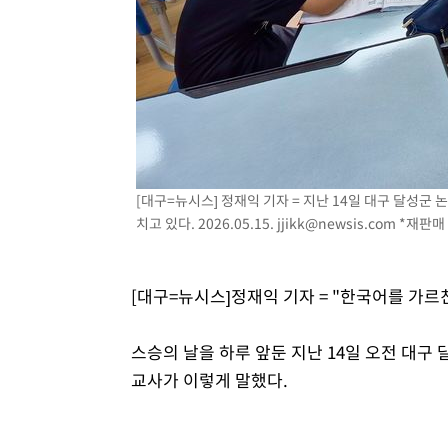
3시간 전 >
여수 오동도 해상서 모터보트 전복…1명 사망·1명 실종
4시간 전 >
극한폭염 한풀 꺾이지만…'낮 최고 35도' 무더위, 열대야 계
날씨]
5시간 전 >
축구협회 "압수수색·성접대 논란 사과…쇄신의 기회로 삼겠
5시간 전 >
[속보]'압수수색·성접대 논란' 축구협회 "실망과 걱정 안겨드
9시간 전 >
'최고 37도' 폭염 지속…강원동해안 최대 150㎜ 비
10시간 전 >
[속보]뉴욕증시 상승 마감…S&P 0.6% 나스닥 1.3%↑
[대구=뉴시스] 정재익 기자 = 지난 14일 대구 달
치고 있다. 2026.05.15.
jjikk@newsis.com
*재판매 
[대구=뉴시스]정재익 기자 = "한국어를 가르
스승의 날을 하루 앞둔 지난 14일 오전 대구
교사가 이렇게 말했다.