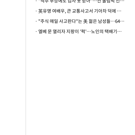
· "척추 부상에도 검사 못 받아"…전 올림픽 선수, 美봅슬레이협회 상대 소송
· 英유명 여배우, 큰 교통사고서 기아차 덕에 살았다
· "주식 매일 사고판다"는 美 젊은 남성들…64%가 "나는 인생의 패배자“
· 엘베 문 열리자 지팡이 '퍽'…노인의 택배기사 폭행 이유