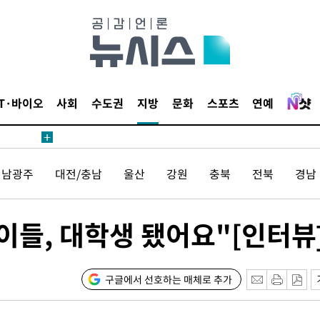
1위… 정
鄭
위해 뛸
승리
일날씨]
IT·바이오
사회
수도권
지방
문화
스포츠
연예
원해 아틀
전남광주
대전/충남
울산
강원
충북
전북
경남
이들, 대학생 됐어요"[인터뷰
속[다음주
구글에서 선호하는 매체로 추가
다"
려 죄송"