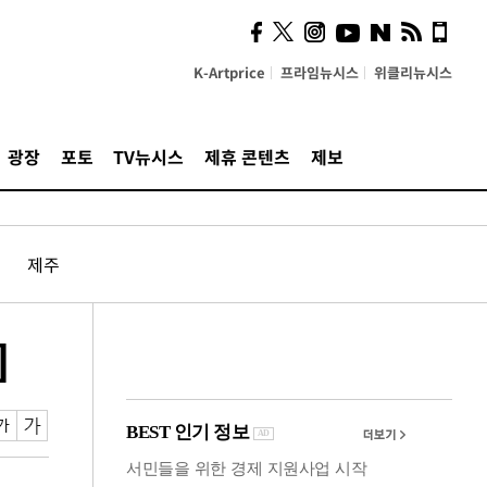
사이 해답 찾았죠"…알을
깨고 나온 '초자아'
K-Artprice
프라임뉴시스
위클리뉴시스
광장
포토
TV뉴시스
제휴 콘텐츠
제보
제주
]