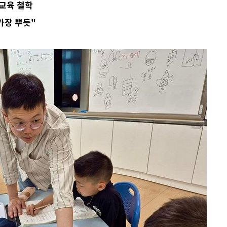
 교육 철학
가장 뿌듯"
·서미화·
1위… 정
鄭
위해 뛸
승리
일날씨]
원해 아틀