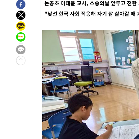
논공초 이태윤 교사, 스승의날 앞두고 전한
9시간 전 >
'최고 37도' 폭염 지속…강원동해안 최대 150㎜ 비
"낯선 한국 사회 적응해 자기 삶 살아갈 때 
10시간 전 >
[속보]뉴욕증시 상승 마감…S&P 0.6% 나스닥 1.3%↑
-20800초 전 >
이란 "호르무즈 재개방 합의 근접…美 배상 선행돼야"
-11847초 전 >
[속보]與최고위원 제주·인천 순회경선…박선원·최민희
한민수·김용 순
-11800초 전 >
[속보]김민석, 與 전대 당원투표 누적 득표율 45.42%로 
청래 44.56%
-11082초 전 >
[속보]與 대표 경선 제주·인천 당원투표…金 47.75%·
42.08%·宋 10.17%
-10616초 전 >
이강인 "아틀레티코 이적 기뻐…등번호 7번 의미보단 팀 
것"
-10551초 전 >
[속보]與 당대표 경선, 제주·인천 권리당원 투표 김민석 
-4325초 전 >
낮 최고 35도 '무더위'…동해안 시간당 30㎜ '강한 비'[내
-3595초 전 >
[속보]이강인 "감독님이 원하는 마음 느꼈고, 많은 트로피 
레티코 이적"
-3377초 전 >
수도권 40도 육박 '펄펄'…동해안 일부 지역엔 호의주의보
-2346초 전 >
온열질환 사망자 3명 늘어…누적 환자 3000명 돌파
1시간 전 >
강릉에 시간당 81.4㎜ 물폭탄…도로 잠기고 담벼락 붕괴
2시간 전 >
백운산서 80년근 천종산삼 9뿌리 발견…감정가 1.3억원
2시간 전 >
선재도서 해루질 나섰다 실종 60대, 닷새 만에 숨진 채 발견
3시간 전 >
남자 농구, 나고야 아시안게임서 '홈팀' 일본과 한일전