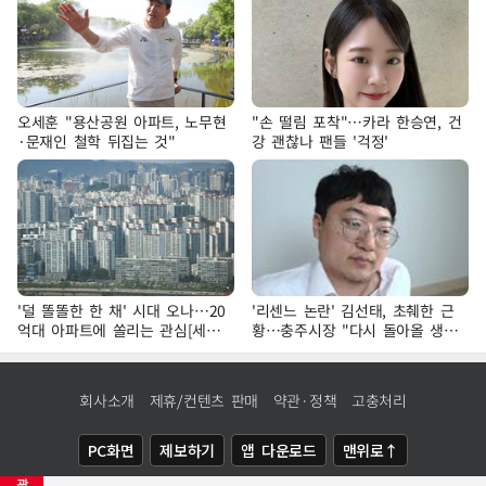
오세훈 "용산공원 아파트, 노무현
"손 떨림 포착"…카라 한승연, 건
·문재인 철학 뒤집는 것"
강 괜찮나 팬들 '걱정'
'덜 똘똘한 한 채' 시대 오나…20
'리센느 논란' 김선태, 초췌한 근
억대 아파트에 쏠리는 관심[세제
황…충주시장 "다시 돌아올 생
개편, 그 이후②]
각?"
회사소개
제휴/컨텐츠 판매
약관·정책
고충처리
PC화면
제보하기
앱 다운로드
맨위로↑
광