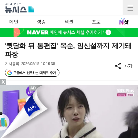
메인
랭킹
섹션
포토
'뒷담화 뒤 통편집' 옥순, 임신설까지 제기돼
파장
기사등록
2026/05/15 10:19:38
가
가
구글에서 선호하는 매체로 추가
X