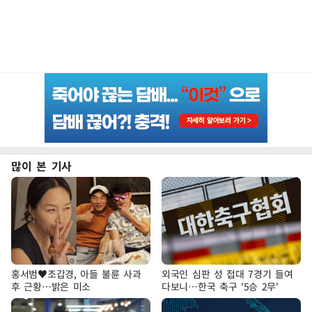
많이 본 기사
홍서범♥조갑경, 아들 불륜 사과
외국인 심판 성 접대 7경기 들여
후 근황…밝은 미소
다보니…한국 축구 '5승 2무'