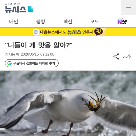
메인
랭킹
섹션
포토
"니들이 게 맛을 알아?"
기사등록
2026/05/15 09:12:00
가
가
구글에서 선호하는 매체로 추가