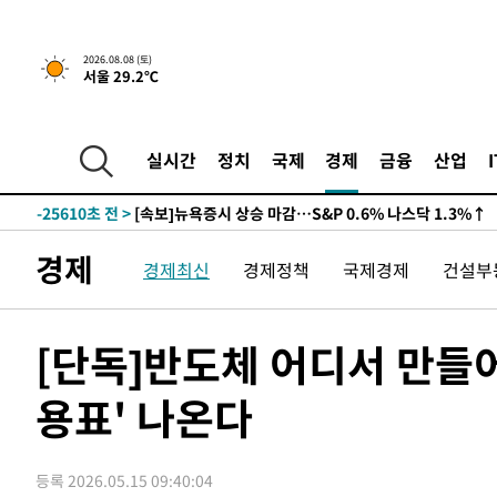
2026.08.08 (토)
서울 29.2℃
실시간
정치
국제
경제
금융
산업
-25610초 전 >
[속보]뉴욕증시 상승 마감…S&P 0.6% 나스닥 1.3%↑
경제
경제최신
경제정책
국제경제
건설부
[단독]반도체 어디서 만들
용표' 나온다
등록 2026.05.15 09:40:04