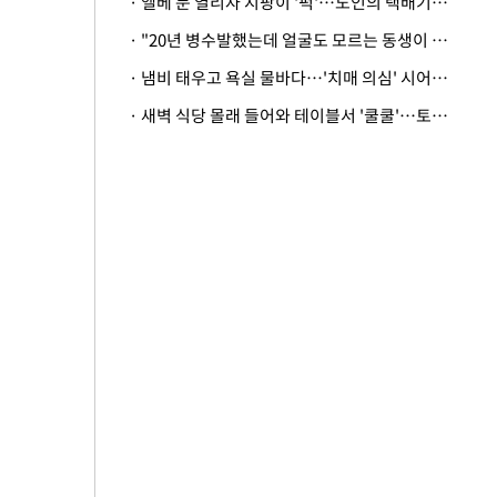
· 엘베 문 열리자 지팡이 '퍽'…노인의 택배기사 폭행 이유
· "20년 병수발했는데 얼굴도 모르는 동생이 유산 절반을"…배다른 형제 상속권 있을까
· 냄비 태우고 욕실 물바다…'치매 의심' 시어머니 검사 권유했다가 '날벼락'
· 새벽 식당 몰래 들어와 테이블서 '쿨쿨'…토사물 남기고 사라진 남성