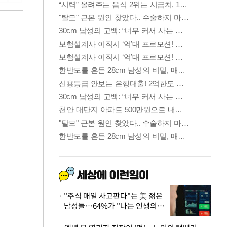
"주식 매일 사고판다"는 美 젊은
남성들…64%가 "나는 인생의
패배자“