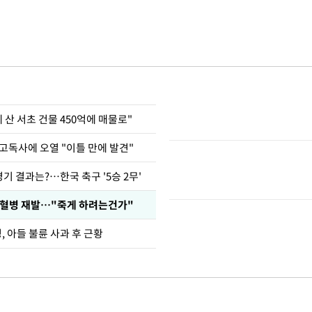
에 산 서초 건물 450억에 매물로"
고독사에 오열 "이틀 만에 발견"
경기 결과는?…한국 축구 '5승 2무'
백혈병 재발…"죽게 하려는건가"
 아들 불륜 사과 후 근황