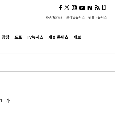
K-Artprice
프라임뉴시스
위클리뉴시스
광장
포토
TV뉴시스
제휴 콘텐츠
제보