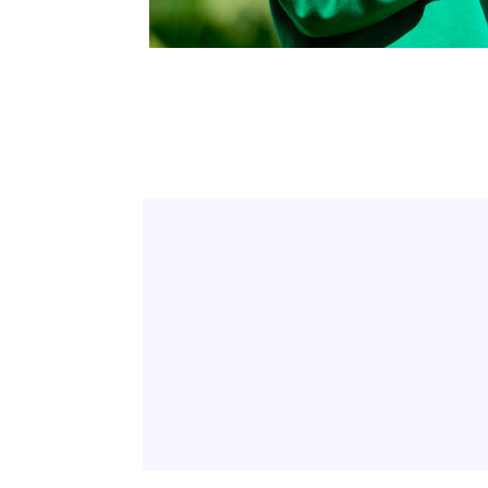
-19203초 전 >
[속보]원·달러 환율, 7.7원 내린 1416.1원 마감
-19092초 전 >
[속보] 노원서 40.1도 관측…서울, 2018년 이후 첫 40도
-16182초 전 >
[속보]종합특검, '계엄 수용공간 확보' 신용해 前교정본
-15055초 전 >
외신들도 주목한 韓축구 파문…"국민적 공분에 수사 재개
-15026초 전 >
11시간 압수수색에 성접대 파문까지…'쑥대밭' 된 축구
-14048초 전 >
[속보]규제합리화위원회 부위원장에 김태유 서울대 공대
병태 후임
-10406초 전 >
[속보]국힘 윤리위, '돌려차기 발언' 진종오·서범수 징계
-5731초 전 >
[속보] 7월 중국 수출 23.9%↑ 수입 27.5%↑…무역총액 
-2891초 전 >
[속보]'채상병 순직 책임' 임성근, 항소심도 징역 3년
-2757초 전 >
[속보]종합특검, '관저이전 봐주기 감사' 유병호 구속기소
10분 전 >
민주 콩고 에볼라환자 4천명 돌파, 4053명 발생 1850명 사망