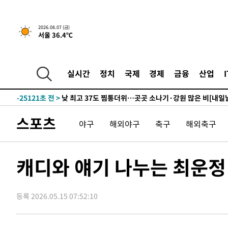
2026.08.07 (금)
서울 36.4℃
10분 전 >
민주 콩고 에볼라환자 4천명 돌파, 4053명 발생 1850명 사망
-27223초 전 >
"낮 기온 소폭 하락"…수도권 폭염중대경보, 폭염경보로
-27187초 전 >
[속보]이 대통령, '호우피해' 안동·의성 관할 4개 면 특
실시간
정치
국제
경제
금융
산업
선포
-27150초 전 >
[단독]중수청 지원 검사들, 정원 초과 시 낮은 계급 임용
갈 수도
-25121초 전 >
낮 최고 37도 찜통더위…곳곳 소나기·강원 많은 비[내일
-23427초 전 >
SK하이닉스, 용인·청주 팹에 54조 투자…"AI 메모리 수
스포츠
야구
해외야구
축구
해외축구
응"
-20283초 전 >
여자배구 이재영·이다영 자매, 아제르바이잔 투란VC 입
-19536초 전 >
외국인 심판 성 접대 7경기 들여다보니…한국 축구 '5승 2
-19270초 전 >
[속보]코스닥, 2.86포인트(0.36%) 내린 798.81마감
캐디와 얘기 나누는 최운정
-19223초 전 >
[속보]코스피, 6200선 약보합…0.60% 내린 6258.77에
-19203초 전 >
[속보]원·달러 환율, 7.7원 내린 1416.1원 마감
등록 2026.05.15 07:52:10
-19092초 전 >
[속보] 노원서 40.1도 관측…서울, 2018년 이후 첫 40도
-16182초 전 >
[속보]종합특검, '계엄 수용공간 확보' 신용해 前교정본
-15055초 전 >
외신들도 주목한 韓축구 파문…"국민적 공분에 수사 재개