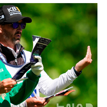
협회
 교수…이
 절차 개시
25.3%↑
 하향
별재난지역
…희망지 못
날씨]
요 선제 대
단
무'
 마쳐