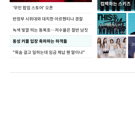
컴백하는 스키즈
지석천 뒤덮은 
'무민 팝업 스토어' 오픈
반정부 시위대와 대치한 아르헨티나 경찰
녹색 빛깔 띄는 동복호…저수율은 절반 남짓
동성 커플 입장 축하하는 하객들
"목숨 걸고 일하는데 임금 체납 웬 말이냐"