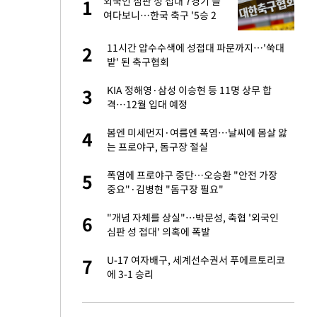
건물
외국인 심판 성 접대 7경기 들
1
1
여다보니…한국 축구 '5승 2
무'
련 직접 해봤습니
11시간 압수수색에 성접대 파문까지…'쑥대
2
2
'완벽 소화'
밭' 된 축구협회
친구들과 연락 끊어"
KIA 정해영·삼성 이승현 등 11명 상무 합
3
3
격…12월 입대 예정
·국가대표 병행하더
봄엔 미세먼지·여름엔 폭염…날씨에 몸살 앓
4
4
는 프로야구, 돔구장 절실
 분기배당 결정…3
폭염에 프로야구 중단…오승환 "안전 가장
5
5
표
중요"·김병현 "돔구장 필요"
75원 분기 배
"개념 자체를 상실"…박문성, 축협 '외국인
6
6
방안 확정"
심판 성 접대' 의혹에 폭발
하 주택은 보유·양도
U-17 여자배구, 세계선수권서 푸에르토리코
7
7
에 3-1 승리