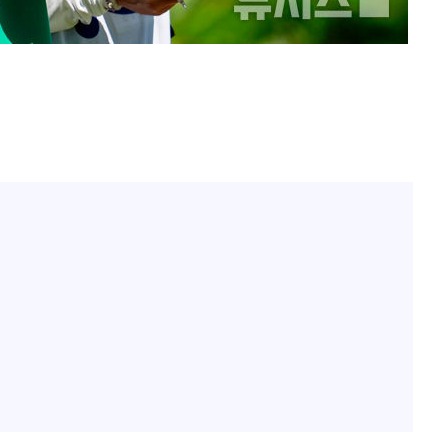
"서장훈, 28억에 산 서초 
1
450억에 매물로"
"여군 지원 막힌 UDT 훈
2
부장 기소
다"…707 출신 女유튜버 
"
전현무 "전 연인 집착에 
3
협회
 교수…이
박찬민 딸 박민하, 배우
4
 절차 개시
니…여유로운 근황 공개
25.3%↑
SK하이닉스, 주당 375원
5
분기 중 추가 주주환원 발
[속보]SK하이닉스, 주당 3
6
당…"3분기 중 주주환원 
구윤철 "실거주 30억 이
7
세 모두 완화"