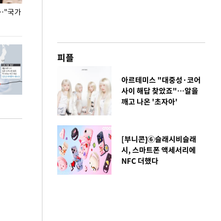
…"국가
홈플러스, 67개 점포 가오픈… 13일 정식 개장
오세훈 서울시장,
환경 점검
피플
아르테미스 "대중성·코어
사이 해답 찾았죠"…알을
깨고 나온 '초자아'
[부니콘]⑥슬래시비슬래
시, 스마트폰 액세서리에
NFC 더했다