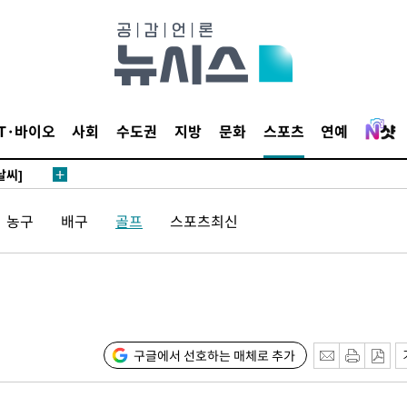
 하향
별재난지역
IT·바이오
사회
수도권
지방
문화
스포츠
연예
…희망지 못
날씨]
요 선제 대
농구
배구
골프
스포츠최신
단
무'
 마쳐
구글에서 선호하는 매체로 추가
부장 기소
"