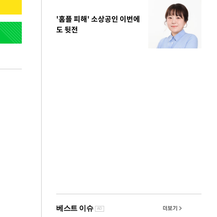
'홈플 피해' 소상공인 이번에
도 뒷전