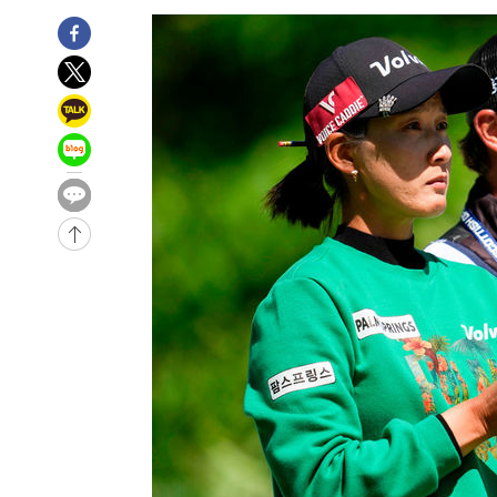
-15026초 전 >
11시간 압수수색에 성접대 파문까지…'쑥대밭' 된 축구
-14048초 전 >
[속보]규제합리화위원회 부위원장에 김태유 서울대 공대
병태 후임
-10406초 전 >
[속보]국힘 윤리위, '돌려차기 발언' 진종오·서범수 징계
-5731초 전 >
[속보] 7월 중국 수출 23.9%↑ 수입 27.5%↑…무역총액 
-2891초 전 >
[속보]'채상병 순직 책임' 임성근, 항소심도 징역 3년
-2757초 전 >
[속보]종합특검, '관저이전 봐주기 감사' 유병호 구속기소
10분 전 >
민주 콩고 에볼라환자 4천명 돌파, 4053명 발생 1850명 사망
-27223초 전 >
"낮 기온 소폭 하락"…수도권 폭염중대경보, 폭염경보로
-27187초 전 >
[속보]이 대통령, '호우피해' 안동·의성 관할 4개 면 특
선포
-27150초 전 >
[단독]중수청 지원 검사들, 정원 초과 시 낮은 계급 임용
갈 수도
-25121초 전 >
낮 최고 37도 찜통더위…곳곳 소나기·강원 많은 비[내일
-23427초 전 >
SK하이닉스, 용인·청주 팹에 54조 투자…"AI 메모리 수
응"
-20283초 전 >
여자배구 이재영·이다영 자매, 아제르바이잔 투란VC 입
-19536초 전 >
외국인 심판 성 접대 7경기 들여다보니…한국 축구 '5승 2
-19270초 전 >
[속보]코스닥, 2.86포인트(0.36%) 내린 798.81마감
-19223초 전 >
[속보]코스피, 6200선 약보합…0.60% 내린 6258.77에