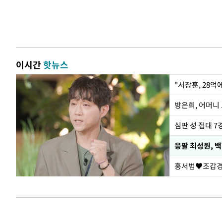
이시간
핫뉴스
"서장훈, 28억
방은희, 어머니 
심판 성 접대 7
응팔 최성원, 
홍서범♥조갑경,