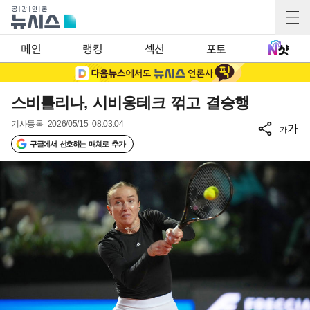
메인
랭킹
섹션
포토
스비톨리나, 시비옹테크 꺾고 결승행
기사등록
2026/05/15 08:03:04
가
가
구글에서 선호하는 매체로 추가