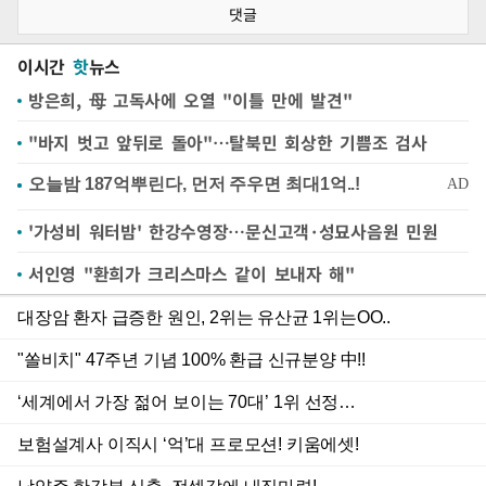
댓글
이시간
핫
뉴스
방은희, 母 고독사에 오열 "이틀 만에 발견"
"바지 벗고 앞뒤로 돌아"…탈북민 회상한 기쁨조 검사
'가성비 워터밤' 한강수영장…문신고객·성묘사음원 민원
서인영 "환희가 크리스마스 같이 보내자 해"