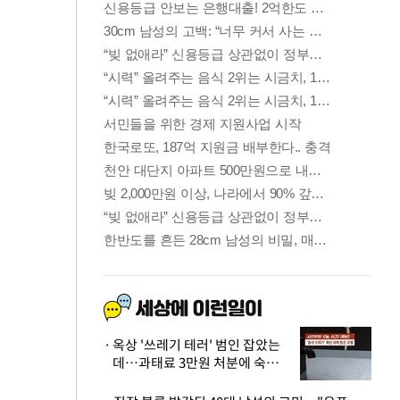
옥상 '쓰레기 테러' 범인 잡았는
데…과태료 3만원 처분에 숙박업
주 허탈