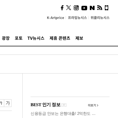
시, 스마트폰 액세서리에
NFC 더했다
K-Artprice
프라임뉴시스
위클리뉴시스
광장
포토
TV뉴시스
제휴 콘텐츠
제보