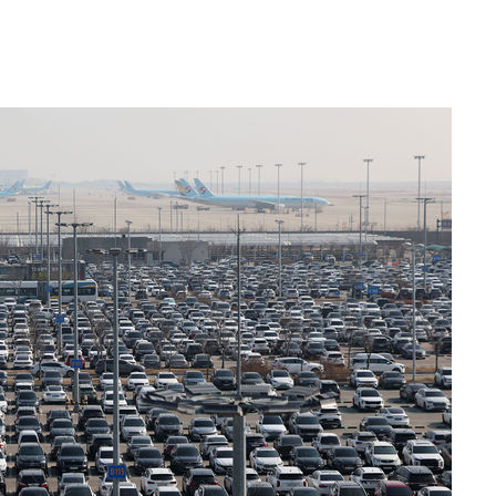
 절차 개시
액
 사망
 CDC
 압수수색
위 등 9곳
출발
개장
3명은 중