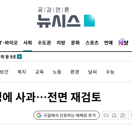
 사망
 CDC
IT·바이오
사회
수도권
지방
문화
스포츠
연예
 압수수색
위 등 9곳
/보건
복지
교육
노동
환경
날씨
수능
출발
개장
영에 사과…전면 재검토
3명은 중
에서 두차
구글에서 선호하는 매체로 추가
0일 후 발