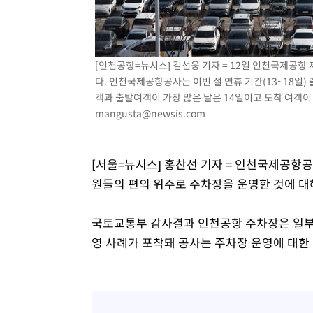
-8201초 전 >
이란, 호르무즈서 "적국 목표물들"과 대치로 남부 케슘섬
례 큰 폭발음
-6916초 전 >
[속보]美, 폴리실리콘 수입 규제…파생제품 15% 관세, 12
효
-5067초 전 >
[속보]트럼프, 美 원정출산 금지 행정명령 서명
[인천공항=뉴시스] 김선웅 기자 = 12일 인천국제공항
-2767초 전 >
[속보] 뉴욕증시, 일제 하락 마감…나스닥 0.06%↓
다. 인천국제공항공사는 이번 설 연휴 기간(13~18일) 
객과 출발여객이 가장 많은 날은 14일이고 도착 여객이 가장
mangusta@newsis.com
[서울=뉴시스] 홍찬선 기자 = 인천국제공항
원들의 편의 위주로 주차장을 운영한 것에 대
국토교통부 감사결과 인천공항 주차장은 일부 
영 사례가 포착돼 공사는 주차장 운영에 대한 