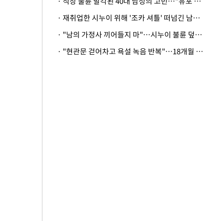
· 직장 불륜 발각된 40대 남성의 고민…"유포 동료 명예훼손·협박죄 고소 가능할까"
· 재취업한 시누이 위해 '조카 셔틀' 떠넘긴 남편…아내 "난 못한다"
· "남의 가정사 끼어들지 마"…시누이 불륜 덮으려는 남편에 억울한 아내
· "현관문 걷어차고 욕설 녹음 반복"…18개월 아기 키우는 집 뒤흔든 '앞집의 비극'