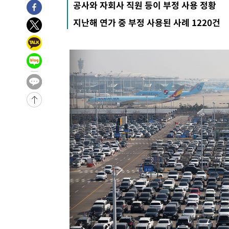
공사와 자회사 직원 등이 부정 사용 정황
-2747초 전 >
[속보] 뉴욕증시, 일제 하락 마감…나스닥 0.06%↓
지난해 연가 중 부정 사용된 사례 1220건
-31480초 전 >
[속보]국힘 윤리위, '돌려차기 발언' 진종오·서범수 징계
-26805초 전 >
[속보] 7월 중국 수출 23.9%↑ 수입 27.5%↑…무역총
25.3%↑
-23965초 전 >
[속보]'채상병 순직 책임' 임성근, 항소심도 징역 3년
-23831초 전 >
[속보]종합특검, '관저이전 봐주기 감사' 유병호 구속기소
-20431초 전 >
민주 콩고 에볼라환자 4천명 돌파, 4053명 발생 1850명
-19681초 전 >
[속보]'300억원대 사기 혐의' 차가원 대표 구속 송치
-18875초 전 >
"미 전국적 살모네라 식중독 원인은 멕시코산 할라피뇨"--
-17388초 전 >
[속보]경찰·노동부, HL만도 평택사업장 끼임 사망 관련
-17269초 전 >
[속보]합수본, '투표율 허위 입력' 중앙·서울·경기도 선관
압수수색
-17024초 전 >
[속보]원·달러 환율, 오전 9시 1423.8원
-16820초 전 >
[속보]삼성전자·SK하이닉스 동반 강보합…1%대 상승 
-16806초 전 >
[속보]코스닥, 5.95포인트(0.74%) 상승한 807.62개장
-16774초 전 >
[속보]코스피, 6300선 재탈환…1.09% 오른 6365.07 
-13939초 전 >
시리아 다마스쿠스 교외에서 미니버스 폭발.. 14명 부상, 
태
-13237초 전 >
입추에도 극한더위…서울 낮 39도 '폭염중대경보'