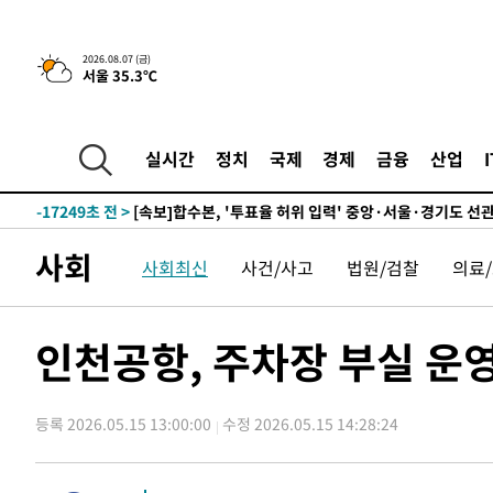
25.3%↑
-23945초 전 >
[속보]'채상병 순직 책임' 임성근, 항소심도 징역 3년
-23811초 전 >
[속보]종합특검, '관저이전 봐주기 감사' 유병호 구속기소
2026.08.07 (금)
서울 35.3℃
-20411초 전 >
민주 콩고 에볼라환자 4천명 돌파, 4053명 발생 1850명
-19661초 전 >
[속보]'300억원대 사기 혐의' 차가원 대표 구속 송치
-18855초 전 >
"미 전국적 살모네라 식중독 원인은 멕시코산 할라피뇨"--
실시간
정치
국제
경제
금융
산업
-17368초 전 >
[속보]경찰·노동부, HL만도 평택사업장 끼임 사망 관련
-17249초 전 >
[속보]합수본, '투표율 허위 입력' 중앙·서울·경기도 선관
압수수색
-17004초 전 >
[속보]원·달러 환율, 오전 9시 1423.8원
사회
사회최신
사건/사고
법원/검찰
의료
-16800초 전 >
[속보]삼성전자·SK하이닉스 동반 강보합…1%대 상승 
-16786초 전 >
[속보]코스닥, 5.95포인트(0.74%) 상승한 807.62개장
-16754초 전 >
[속보]코스피, 6300선 재탈환…1.09% 오른 6365.07 
인천공항, 주차장 부실 운
-13919초 전 >
시리아 다마스쿠스 교외에서 미니버스 폭발.. 14명 부상, 
태
-13217초 전 >
입추에도 극한더위…서울 낮 39도 '폭염중대경보'
등록 2026.05.15 13:00:00
수정 2026.05.15 14:28:24
-8181초 전 >
이란, 호르무즈서 "적국 목표물들"과 대치로 남부 케슘섬
례 큰 폭발음
-6896초 전 >
[속보]美, 폴리실리콘 수입 규제…파생제품 15% 관세, 12
효
-5047초 전 >
[속보]트럼프, 美 원정출산 금지 행정명령 서명