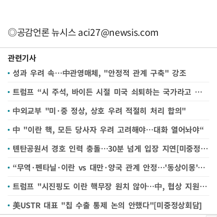
◎공감언론 뉴시스
aci27@newsis.com
관련기사
성과 우려 속…中관영매체, "안정적 관계 구축" 강조
트럼프 “시 주석, 바이든 시절 미국 쇠퇴하는 국가라고 언급”
中외교부 "미·중 정상, 상호 우려 적절히 처리 합의"
中 "이란 핵, 모든 당사자 우려 고려해야…대화 열어놔야“
톈탄공원서 경호 인력 충돌…30분 넘게 입장 지연[미중정상회담]
“무역·펜타닐·이란 vs 대만·양국 관계 안정…'동상이몽'”[미중정상회담]
트럼프 "시진핑도 이란 핵무장 원치 않아…中, 협상 지원 의사"(종합2보)
美USTR 대표 "칩 수출 통제 논의 안했다"[미중정상회담]