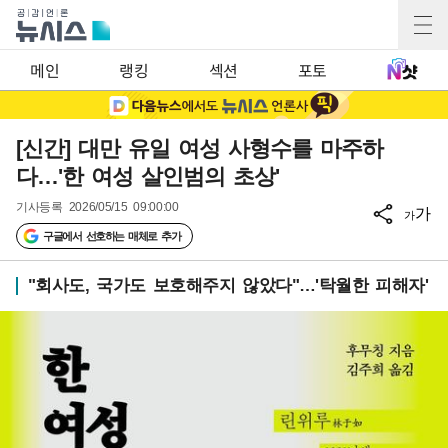
메인
랭킹
섹션
포토
[신간] 대만 유일 여성 사형수를 마주하
다…'한 여성 살인범의 초상'
기사등록
2026/05/15 09:00:00
가
가
구글에서 선호하는 매체로 추가
"회사도, 국가도 보호해주지 않았다"…'탁월한 피해자'