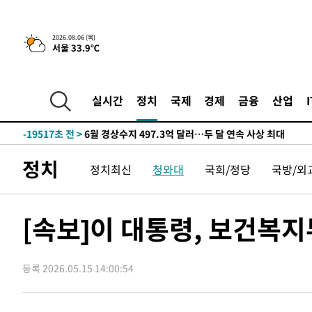
상
-27687초 전 >
[속보]코스피 매도사이드카 발동…4%대 급락
-26959초 전 >
[속보]전남광주 초대 시민추천 부시장에 백승주·윤난실
2026.08.06 (목)
서울 33.9℃
-24520초 전 >
서울 열대야 15일째 지속…비공식 '초열대야' 30도 넘어
-23087초 전 >
[속보]코스닥, 2.15포인트(0.27%) 내린 797.44 출발
-23070초 전 >
[속보]코스피, 119.51포인트(1.81%) 내린 6478.75 개
실시간
정치
국제
경제
금융
산업
-19517초 전 >
6월 경상수지 497.3억 달러…두 달 연속 사상 최대
-19468초 전 >
서울 낮 39도 '폭염중대경보'…40도 관측 가능성도
-16830초 전 >
미 워싱턴주 스포캔 시의 통제불능 3개 산불, 방화선 일부
정치
정치최신
청와대
국회/정당
국방/외
-9003초 전 >
[속보] 호르무즈 해협 이란-오만 협상 기대속 뉴욕증시 혼조
우 0.49%↑
-7358초 전 >
[속보] 이란 대통령 "지금 최고지도자와 소통하기가 매우 
임 3년 인터뷰
2시간 전 >
[속보] "이란-오만, 호르무즈 해협 통행 항로 합의" 이란 외
[속보]이 대통령, 보건복지
-29830초 전 >
[속보]산업장관 "李정부, 원전 반대 안해…안정 전력 위
-28527초 전 >
[속보]경찰, '홍명보 선임 논란' 대한축구협회·축구회관 
색
등록 2026.05.15 14:00:54
-27914초 전 >
[속보]산업장관 "美무역법 제301조 과잉생산 결과 발표 8
상
-27707초 전 >
[속보]코스피 매도사이드카 발동…4%대 급락
-26979초 전 >
[속보]전남광주 초대 시민추천 부시장에 백승주·윤난실