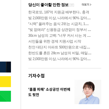
기자수첩
'홈플 피해' 소상공인 이번에
도 뒷전