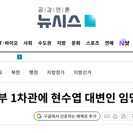
장
IT·바이오
사회
수도권
지방
문화
스포츠
연예
 구축
교
북한
행정
지방정가
지방선거
 마감 다
어려워" 취
무부 대변인
부 1차관에 현수엽 대변인 임
해 불가피"
등 압수수
월 중 예
구글에서 선호하는 매체로 추가