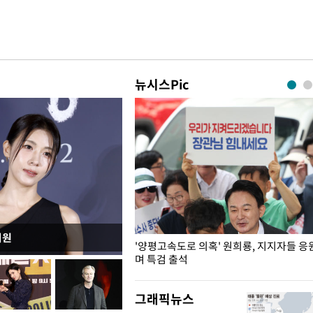
뉴시스Pic
지원
"수사·기소 분리 관련 대비책 최
'양평고속도로 의혹' 원희룡, 지지자들 응
"
며 특검 출석
그래픽뉴스