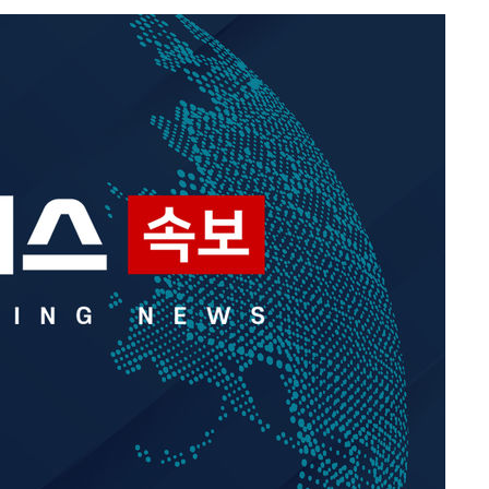
장
 구축
 마감 다
어려워" 취
무부 대변인