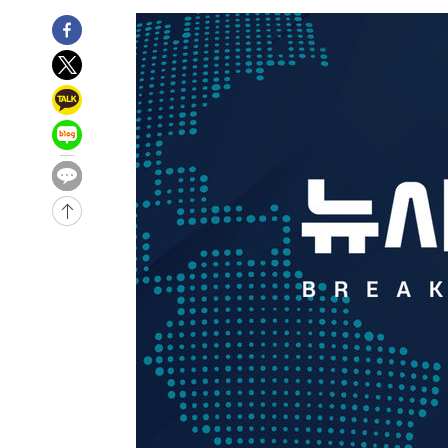
-24540초 전 >
서울 열대야 15일째 지속…비공식 '초열대야' 30도 넘어
-23107초 전 >
[속보]코스닥, 2.15포인트(0.27%) 내린 797.44 출발
-23090초 전 >
[속보]코스피, 119.51포인트(1.81%) 내린 6478.75 개
-19537초 전 >
6월 경상수지 497.3억 달러…두 달 연속 사상 최대
-19488초 전 >
서울 낮 39도 '폭염중대경보'…40도 관측 가능성도
-16850초 전 >
미 워싱턴주 스포캔 시의 통제불능 3개 산불, 방화선 일부
-9023초 전 >
[속보] 호르무즈 해협 이란-오만 협상 기대속 뉴욕증시 혼조
우 0.49%↑
-7378초 전 >
[속보] 이란 대통령 "지금 최고지도자와 소통하기가 매우 
임 3년 인터뷰
2시간 전 >
[속보] "이란-오만, 호르무즈 해협 통행 항로 합의" 이란 외