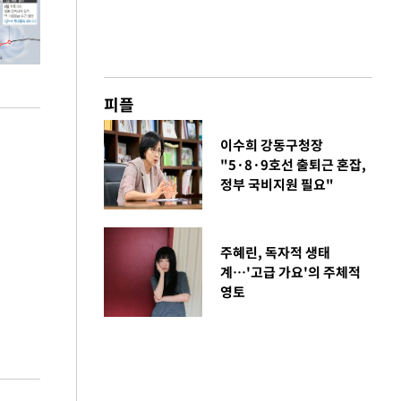
피플
이수희 강동구청장
"5·8·9호선 출퇴근 혼잡,
정부 국비지원 필요"
주혜린, 독자적 생태
계…'고급 가요'의 주체적
영토