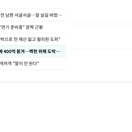
정보석 "황정음 전 남편 서글서글…잘 살길 바랐는데"
"연기 준비중" 깜짝 근황
도박으로 전 재산 잃고 필리핀 도피"
차가원 "MC몽에 400억 뜯겨…백현 위해 도박빚 갚아줘"
개저격 "말이 안 된다"