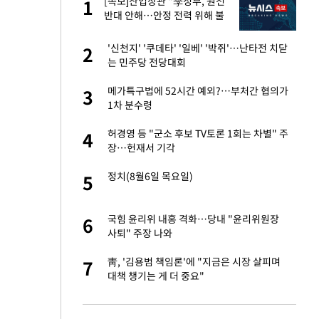
[속보]산업장관 "李정부, 원전
1
1
세
반대 안해…안정 전력 위해 불
가피"
입힌다…AI 로봇 연
'신천지' '쿠데타' '일베' '박쥐'…난타전 치닫
2
2
는 민주당 전당대회
대 올라…많이 걱정
메가특구법에 52시간 예외?…부처간 협의가
3
3
1차 분수령
 재산 잃고 필리핀
허경영 등 "군소 후보 TV토론 1회는 차별" 주
4
4
장…헌재서 기각
"짝짝이 눈 탈출"
정치(8월6일 목요일)
5
5
이 안 된다"
국힘 윤리위 내홍 격화…당내 "윤리위원장
6
6
사퇴" 주장 나와
 원전 반대 안해…안
靑, '김용범 책임론'에 "지금은 시장 살피며
7
7
대책 챙기는 게 더 중요"