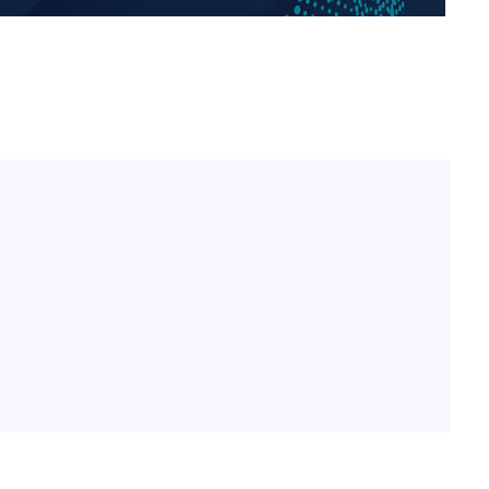
정웅인 첫째 딸, 연기자 지
1
망…또 배우 꿈꾸는 스타 2
정부, 전 산업에 'AI 옷' 
2
1000대 보급 추진
'첫 주연' 정준원 "심판
3
돼"
황기순 "원정 도박으로 전
4
도피"
최준희, 또 성형수술 예고 
5
바다, 워터밤 공개저격 "말
6
[속보]산업장관 "李정부,
7
정 전력 위해 불가피"