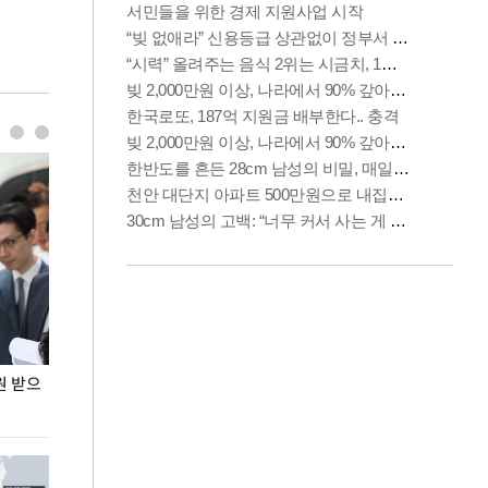
원 받으
정동영, 조현 '이상주의' 발언에 "이상이 있어야
장동혁 "李 대
현실 바꿔"
하다"