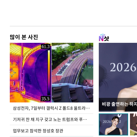
많이 본 사진
비광 출연하는 하
이재명 대통령, 
삼성전자, 7일부터 갤럭시 Z 폴드8 울트라·폴드8·플립8 출시
선 다해 강구해야
기저귀 찬 채 지구 갖고 노는 트럼프와 푸틴 형상 미로
업무보고 참석한 정성호 장관