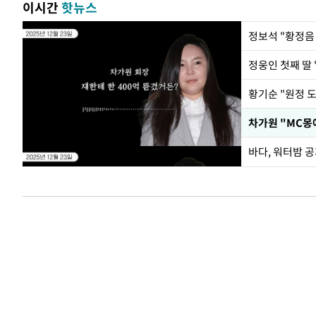
이시간
핫뉴스
정웅인 첫째 딸 
황기순 "원정 
바다, 워터밤 공