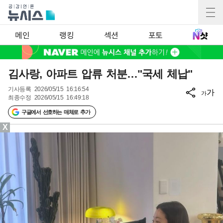
메인
랭킹
섹션
포토
김사랑, 아파트 압류 처분…"국세 체납"
기사등록
2026/05/15 16:16:54
가
가
최종수정
2026/05/15 16:49:18
구글에서 선호하는 매체로 추가
X