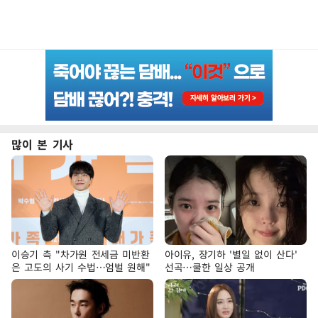
많이 본 기사
이승기 측 "차가원 전세금 미반환
아이유, 장기하 '별일 없이 산다'
은 고도의 사기 수법…엄벌 원해"
선곡…쿨한 일상 공개