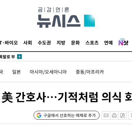
리(종합)
개
급대우'
시설 '온도
 사건
IT·바이오
사회
수도권
지방
문화
스포츠
연예
 " 밝혀
폭발로 부
논의
국
일본
아시아/오세아니아
중동/아프리카
밀정보, 언
 있어”
 美 간호사…기적처럼 의식 
 차에 첫
동'
리(종합)
구글에서 선호하는 매체로 추가
개
급대우'