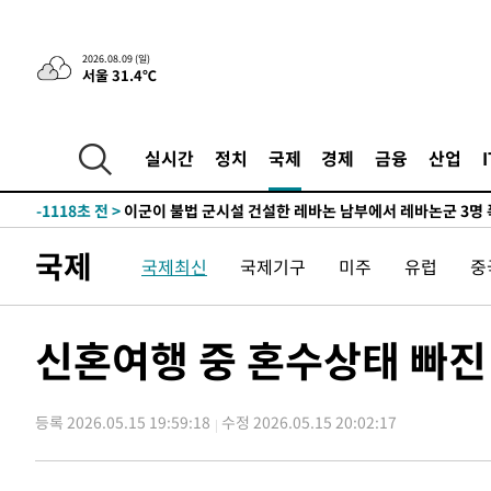
-25939초 전 >
손흥민, 68분 뛰고 2경기 침묵…LAFC, 톨루카에 1-0 승
-25211초 전 >
'2경기 연속 침묵' 손흥민, 톨루카전 68분만 뛰고 슈팅 0
2026.08.09 (일)
서울 31.4℃
-23963초 전 >
이강인, 오늘 서울서 AT마드리드 입단식…'전례 없는 특
-10845초 전 >
'여긴 20도, 저긴 50도'…열화상 카메라로 본 폭염 저감
차'
-10316초 전 >
콜롬비아 신임 우파 대통령 취임 하루만에 차량폭탄 폭발
실시간
정치
국제
경제
금융
산업
-3910초 전 >
튀르키예 외무장관, "메카 3국 방위협정은 이란이 목표 아냐
-1118초 전 >
이군이 불법 군시설 건설한 레바논 남부에서 레바논군 3명 
상
29분 전 >
[속보]美중부 사령관, 이스라엘 긴급방문 다중화된 전선 상황 
국제
국제최신
국제기구
미주
유럽
중
1시간 전 >
美 국방부, 켄달 전 공군장관 보안허가 취소…“에어포스원 기
론 누출”
1시간 전 >
‘축구의 신’ 아르헨티나 축구 선수 메시의 부친 지병 별세
1시간 전 >
“美 이란전 무기 소진…북한과 분쟁시 주한 미군 취약해질 수
신혼여행 중 혼수상태 빠진
-30667초 전 >
[속보]장은수, KLPGA 제주삼다수 역전 우승…데뷔 10년
정상
-26032초 전 >
"얼마나 더웠으면"…안동 물길공원서 헤엄친 구렁이 '소
등록 2026.05.15 19:59:18
수정 2026.05.15 20:02:17
-25959초 전 >
손흥민, 68분 뛰고 2경기 침묵…LAFC, 톨루카에 1-0 승
-25231초 전 >
'2경기 연속 침묵' 손흥민, 톨루카전 68분만 뛰고 슈팅 0
-23983초 전 >
이강인, 오늘 서울서 AT마드리드 입단식…'전례 없는 특