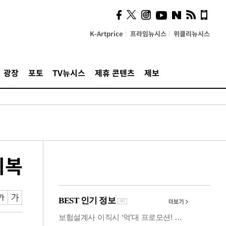
사이 해답 찾았죠"…알을
깨고 나온 '초자아'
K-Artprice
프라임뉴시스
위클리뉴시스
광장
포토
TV뉴시스
제휴 콘텐츠
제보
회복