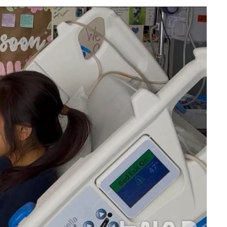
시설 '온도
 사건
 " 밝혀
폭발로 부
논의
밀정보, 언
 있어”