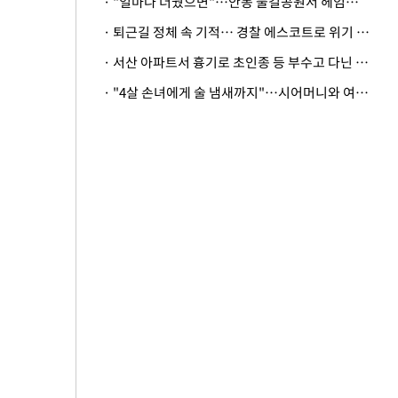
· "얼마나 더웠으면"…안동 물길공원서 헤엄친 구렁이 '소동'
· 퇴근길 정체 속 기적… 경찰 에스코트로 위기 넘긴 생후 2일 신생아
· 서산 아파트서 흉기로 초인종 등 부수고 다닌 50대 정신병원행
· "4살 손녀에게 술 냄새까지"…시어머니와 여행 가도 될까