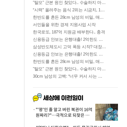
"'꽝'인 줄 알고 버린 복권이 16억
원짜리?"…극적으로 되찾은 사
연