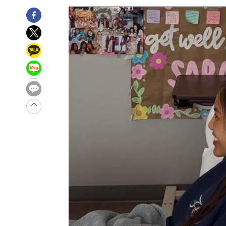
-10865초 전 >
'여긴 20도, 저긴 50도'…열화상 카메라로 본 폭염 저감
차'
-10336초 전 >
콜롬비아 신임 우파 대통령 취임 하루만에 차량폭탄 폭발
-3930초 전 >
튀르키예 외무장관, "메카 3국 방위협정은 이란이 목표 아냐
-1138초 전 >
이군이 불법 군시설 건설한 레바논 남부에서 레바논군 3명 
상
29분 전 >
[속보]美중부 사령관, 이스라엘 긴급방문 다중화된 전선 상황 
1시간 전 >
美 국방부, 켄달 전 공군장관 보안허가 취소…“에어포스원 기
론 누출”
1시간 전 >
‘축구의 신’ 아르헨티나 축구 선수 메시의 부친 지병 별세
1시간 전 >
“美 이란전 무기 소진…북한과 분쟁시 주한 미군 취약해질 수