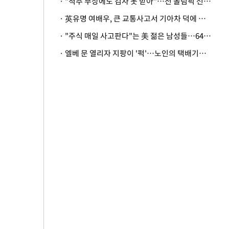
· "척추 부상에도 검사 못 받아"…전 올림픽 선수, 美봅슬레이협회 상대 소송
· 英유명 여배우, 큰 교통사고서 기아차 덕에 살았다
· "주식 매일 사고판다"는 美 젊은 남성들…64%가 "나는 인생의 패배자“
· 엘베 문 열리자 지팡이 '퍽'…노인의 택배기사 폭행 이유