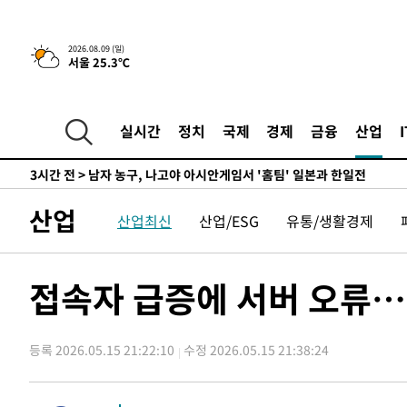
레티코 이적"
-2151초 전 >
수도권 40도 육박 '펄펄'…동해안 일부 지역엔 호의주의보
-1120초 전 >
온열질환 사망자 3명 늘어…누적 환자 3000명 돌파
2026.08.09 (일)
서울 25.3℃
1시간 전 >
강릉에 시간당 81.4㎜ 물폭탄…도로 잠기고 담벼락 붕괴
2시간 전 >
백운산서 80년근 천종산삼 9뿌리 발견…감정가 1.3억원
3시간 전 >
선재도서 해루질 나섰다 실종 60대, 닷새 만에 숨진 채 발견
실시간
정치
국제
경제
금융
산업
3시간 전 >
남자 농구, 나고야 아시안게임서 '홈팀' 일본과 한일전
3시간 전 >
여수 오동도 해상서 모터보트 전복…1명 사망·1명 실종
4시간 전 >
극한폭염 한풀 꺾이지만…'낮 최고 35도' 무더위, 열대야 계
산업
산업최신
산업/ESG
유통/생활경제
날씨]
5시간 전 >
축구협회 "압수수색·성접대 논란 사과…쇄신의 기회로 삼겠
6시간 전 >
[속보]'압수수색·성접대 논란' 축구협회 "실망과 걱정 안겨드
9시간 전 >
'최고 37도' 폭염 지속…강원동해안 최대 150㎜ 비
접속자 급증에 서버 오류…
11시간 전 >
[속보]뉴욕증시 상승 마감…S&P 0.6% 나스닥 1.3%↑
-19614초 전 >
이란 "호르무즈 재개방 합의 근접…美 배상 선행돼야"
등록 2026.05.15 21:22:10
수정 2026.05.15 21:38:24
-10661초 전 >
[속보]與최고위원 제주·인천 순회경선…박선원·최민희
한민수·김용 순
-10614초 전 >
[속보]김민석, 與 전대 당원투표 누적 득표율 45.42%로 
청래 44.56%
-9896초 전 >
[속보]與 대표 경선 제주·인천 당원투표…金 47.75%·鄭 4