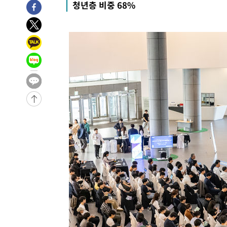
청년층 비중 68%
宋 10.17%
-9430초 전 >
이강인 "아틀레티코 이적 기뻐…등번호 7번 의미보단 팀 위
-9365초 전 >
[속보]與 당대표 경선, 제주·인천 권리당원 투표 김민석 승
-3139초 전 >
낮 최고 35도 '무더위'…동해안 시간당 30㎜ '강한 비'[내
-2409초 전 >
[속보]이강인 "감독님이 원하는 마음 느꼈고, 많은 트로피 
레티코 이적"
-2191초 전 >
수도권 40도 육박 '펄펄'…동해안 일부 지역엔 호의주의보
-1160초 전 >
온열질환 사망자 3명 늘어…누적 환자 3000명 돌파
1시간 전 >
강릉에 시간당 81.4㎜ 물폭탄…도로 잠기고 담벼락 붕괴
2시간 전 >
백운산서 80년근 천종산삼 9뿌리 발견…감정가 1.3억원
3시간 전 >
선재도서 해루질 나섰다 실종 60대, 닷새 만에 숨진 채 발견
3시간 전 >
남자 농구, 나고야 아시안게임서 '홈팀' 일본과 한일전
3시간 전 >
여수 오동도 해상서 모터보트 전복…1명 사망·1명 실종
4시간 전 >
극한폭염 한풀 꺾이지만…'낮 최고 35도' 무더위, 열대야 계
날씨]
5시간 전 >
축구협회 "압수수색·성접대 논란 사과…쇄신의 기회로 삼겠
6시간 전 >
[속보]'압수수색·성접대 논란' 축구협회 "실망과 걱정 안겨드
9시간 전 >
'최고 37도' 폭염 지속…강원동해안 최대 150㎜ 비
11시간 전 >
[속보]뉴욕증시 상승 마감…S&P 0.6% 나스닥 1.3%↑