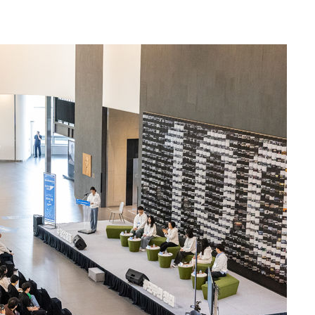
해 뛸 것"
리
일날씨]
원해 아틀
속[다음주
다"
려 죄송"