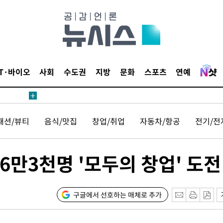
IT·바이오
사회
수도권
지방
문화
스포츠
연예
속[다음주
패션/뷰티
음식/맛집
창업/취업
자동차/항공
전기/전
다"
려 죄송"
6만3천명 '모두의 창업' 도전
·서미화·
구글에서 선호하는 매체로 추가
1위… 정
2.08%·