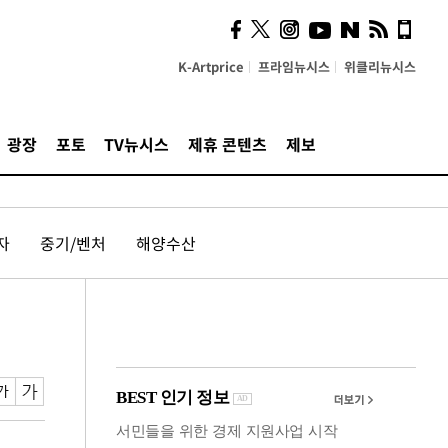
사이 해답 찾았죠"…알을
깨고 나온 '초자아'
K-Artprice
프라임뉴시스
위클리뉴시스
광장
포토
TV뉴시스
제휴 콘텐츠
제보
자
중기/벤처
해양수산