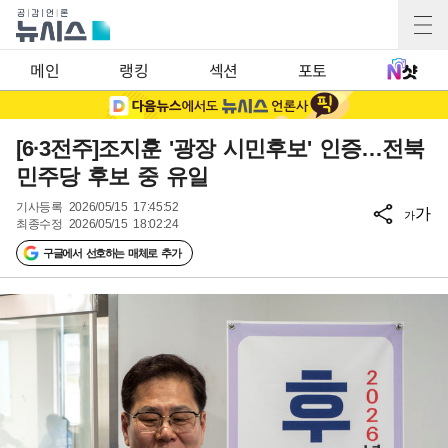
메인
랭킹
섹션
포토
[6·3전주]조지훈 '광장 시민후보' 인증…전북
민주당 후보 중 유일
기사등록
2026/05/15 17:45:52
가
가
최종수정
2026/05/15 18:02:24
구글에서 선호하는 매체로 추가