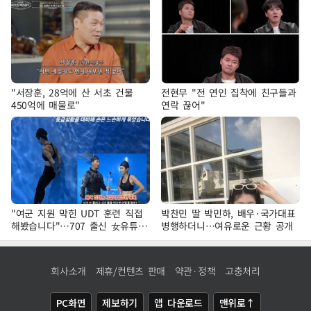
"서장훈, 28억에 산 서초 건물
전현무 "전 연인 집착에 친구들과
450억에 매물로"
연락 끊어"
"여군 지원 막힌 UDT 훈련 직접
박찬민 딸 박민하, 배우·국가대표
해봤습니다"…707 출신 女유튜버
병행하더니…여유로운 근황 공개
'완벽 소화'
회사소개
제휴/컨텐츠 판매
약관·정책
고충처리
PC화면
제보하기
앱 다운로드
맨위로↑