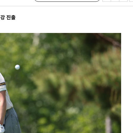
6강 진출
 하향
별재난지역
…희망지 못
날씨]
요 선제 대
단
무'
 마쳐
부장 기소
"
협회
 교수…이