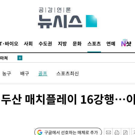
날씨]
요 선제 대
단
무'
IT·바이오
사회
수도권
지방
문화
스포츠
연예
 마쳐
농구
배구
골프
스포츠최신
부장 기소
"
협회
A 두산 매치플레이 16강행…
 교수…이
 절차 개시
25.3%↑
구글에서 선호하는 매체로 추가