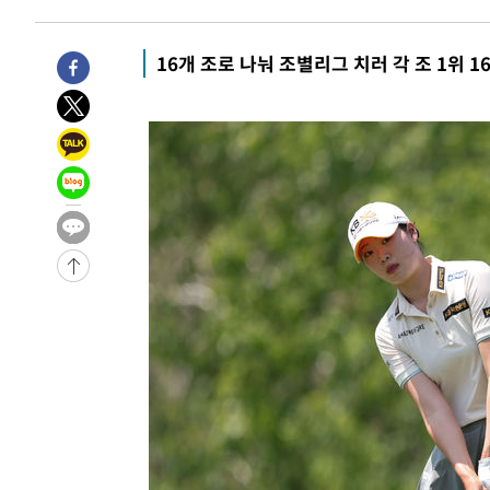
7분 전 >
민주 콩고 에볼라환자 4천명 돌파, 4053명 발생 1850명 사망
16개 조로 나눠 조별리그 치러 각 조 1위 1
-27447초 전 >
"낮 기온 소폭 하락"…수도권 폭염중대경보, 폭염경보로
-27411초 전 >
[속보]이 대통령, '호우피해' 안동·의성 관할 4개 면 특
선포
-27374초 전 >
[단독]중수청 지원 검사들, 정원 초과 시 낮은 계급 임용
갈 수도
-25345초 전 >
낮 최고 37도 찜통더위…곳곳 소나기·강원 많은 비[내일
-23651초 전 >
SK하이닉스, 용인·청주 팹에 54조 투자…"AI 메모리 수
응"
-20507초 전 >
여자배구 이재영·이다영 자매, 아제르바이잔 투란VC 입
-19760초 전 >
외국인 심판 성 접대 7경기 들여다보니…한국 축구 '5승 2
-19494초 전 >
[속보]코스닥, 2.86포인트(0.36%) 내린 798.81마감
-19447초 전 >
[속보]코스피, 6200선 약보합…0.60% 내린 6258.77에
-19427초 전 >
[속보]원·달러 환율, 7.7원 내린 1416.1원 마감
-19316초 전 >
[속보] 노원서 40.1도 관측…서울, 2018년 이후 첫 40도
-16406초 전 >
[속보]종합특검, '계엄 수용공간 확보' 신용해 前교정본
-15279초 전 >
외신들도 주목한 韓축구 파문…"국민적 공분에 수사 재개
-15250초 전 >
11시간 압수수색에 성접대 파문까지…'쑥대밭' 된 축구
-14272초 전 >
[속보]규제합리화위원회 부위원장에 김태유 서울대 공대