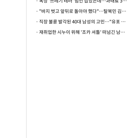
· 옥상 '쓰레기 테러' 범인 잡았는데…과태료 3만원 처분에 숙박업주 허탈
· "바지 벗고 앞뒤로 돌아야 했다"…탈북민 김서아, 기쁨조 검사 수치심 회상
· 직장 불륜 발각된 40대 남성의 고민…"유포 동료 명예훼손·협박죄 고소 가능할까"
· 재취업한 시누이 위해 '조카 셔틀' 떠넘긴 남편…아내 "난 못한다"