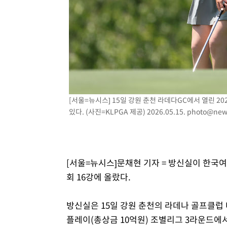
병태 후임
-10630초 전 >
[속보]국힘 윤리위, '돌려차기 발언' 진종오·서범수 징계
-5955초 전 >
[속보] 7월 중국 수출 23.9%↑ 수입 27.5%↑…무역총액 
-3115초 전 >
[속보]'채상병 순직 책임' 임성근, 항소심도 징역 3년
-2981초 전 >
[속보]종합특검, '관저이전 봐주기 감사' 유병호 구속기소
6분 전 >
민주 콩고 에볼라환자 4천명 돌파, 4053명 발생 1850명 사망
[서울=뉴시스] 15일 강원 춘천 라데다GC에서 열린 2
있다. (사진=KLPGA 제공) 2026.05.15.
photo@new
[서울=뉴시스]문채현 기자 = 방신실이 한국여
회 16강에 올랐다.
방신실은 15일 강원 춘천의 라데나 골프클럽 네
플레이(총상금 10억원) 조별리그 3라운드에서