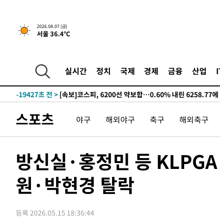
갈 수도
-25325초 전 >
낮 최고 37도 찜통더위…곳곳 소나기·강원 많은 비[내일
-23631초 전 >
SK하이닉스, 용인·청주 팹에 54조 투자…"AI 메모리 수
2026.08.07 (금)
서울 36.4℃
응"
-20487초 전 >
여자배구 이재영·이다영 자매, 아제르바이잔 투란VC 입
-19740초 전 >
외국인 심판 성 접대 7경기 들여다보니…한국 축구 '5승 2
-19474초 전 >
[속보]코스닥, 2.86포인트(0.36%) 내린 798.81마감
실시간
정치
국제
경제
금융
산업
-19427초 전 >
[속보]코스피, 6200선 약보합…0.60% 내린 6258.77에
-19407초 전 >
[속보]원·달러 환율, 7.7원 내린 1416.1원 마감
-19296초 전 >
[속보] 노원서 40.1도 관측…서울, 2018년 이후 첫 40도
스포츠
야구
해외야구
축구
해외축구
-16386초 전 >
[속보]종합특검, '계엄 수용공간 확보' 신용해 前교정본
-15259초 전 >
외신들도 주목한 韓축구 파문…"국민적 공분에 수사 재개
-15230초 전 >
11시간 압수수색에 성접대 파문까지…'쑥대밭' 된 축구
방신실·홍정민 등 KLPG
-14252초 전 >
[속보]규제합리화위원회 부위원장에 김태유 서울대 공대
원·박현경 탈락
병태 후임
-10610초 전 >
[속보]국힘 윤리위, '돌려차기 발언' 진종오·서범수 징계
-5935초 전 >
[속보] 7월 중국 수출 23.9%↑ 수입 27.5%↑…무역총액 
-3095초 전 >
[속보]'채상병 순직 책임' 임성근, 항소심도 징역 3년
등록 2026.05.15 18:36:44
-2961초 전 >
[속보]종합특검, '관저이전 봐주기 감사' 유병호 구속기소