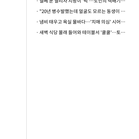
· 엘베 문 열리자 지팡이 '퍽'…노인의 택배기사 폭행 이유
· "20년 병수발했는데 얼굴도 모르는 동생이 유산 절반을"…배다른 형제 상속권 있을까
· 냄비 태우고 욕실 물바다…'치매 의심' 시어머니 검사 권유했다가 '날벼락'
· 새벽 식당 몰래 들어와 테이블서 '쿨쿨'…토사물 남기고 사라진 남성