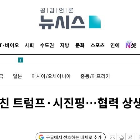
IT·바이오
사회
수도권
지방
문화
스포츠
연예
 계속[다음
삼겠다"
국
일본
아시아/오세아니아
중동/아프리카
안겨드려 죄
마친 트럼프·시진핑…협력 상
 계속[다음
삼겠다"
구글에서 선호하는 매체로 추가
안겨드려 죄