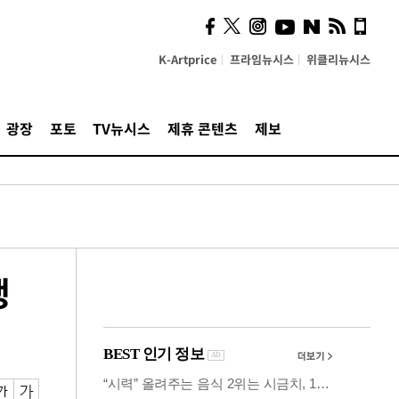
사이 해답 찾았죠"…알을
깨고 나온 '초자아'
K-Artprice
프라임뉴시스
위클리뉴시스
광장
포토
TV뉴시스
제휴 콘텐츠
제보
생