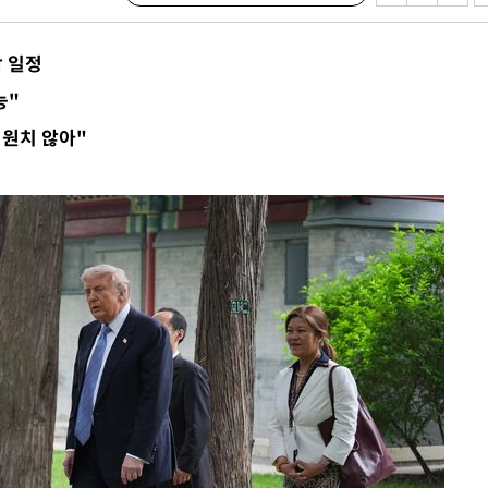
 일정
능"
 원치 않아"