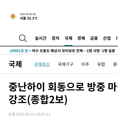
2026.08.08 (토)
서울 35.3℃
-3520초 전 >
[속보]뉴욕증시 상승 마감…S&P 0.6% 나스닥 1.3%↑
-30615초 전 >
남자 농구, 나고야 아시안게임서 '홈팀' 일본과 한일전
실시간
정치
국제
경제
금융
산업
-29991초 전 >
여수 오동도 해상서 모터보트 전복…1명 사망·1명 실종
-26218초 전 >
극한폭염 한풀 꺾이지만…'낮 최고 35도' 무더위, 열대야
주 날씨]
-23236초 전 >
축구협회 "압수수색·성접대 논란 사과…쇄신의 기회로 
국제
국제최신
국제기구
미주
유럽
중
-21753초 전 >
[속보]'압수수색·성접대 논란' 축구협회 "실망과 걱정 
송"
-10374초 전 >
'최고 37도' 폭염 지속…강원동해안 최대 150㎜ 비
-3500초 전 >
[속보]뉴욕증시 상승 마감…S&P 0.6% 나스닥 1.3%↑
중난하이 회동으로 방중 
-30635초 전 >
남자 농구, 나고야 아시안게임서 '홈팀' 일본과 한일전
강조(종합2보)
-30011초 전 >
여수 오동도 해상서 모터보트 전복…1명 사망·1명 실종
-26238초 전 >
극한폭염 한풀 꺾이지만…'낮 최고 35도' 무더위, 열대야
주 날씨]
-23256초 전 >
축구협회 "압수수색·성접대 논란 사과…쇄신의 기회로 
등록 2026.05.15 19:07:11
-21773초 전 >
[속보]'압수수색·성접대 논란' 축구협회 "실망과 걱정 