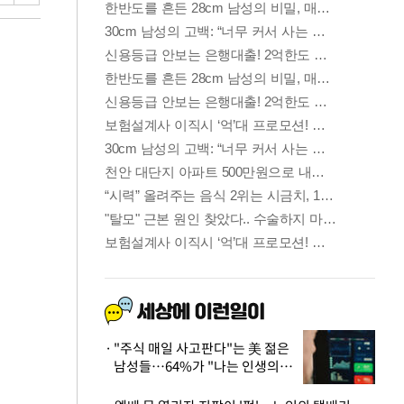
"주식 매일 사고판다"는 美 젊은
남성들…64%가 "나는 인생의
패배자“