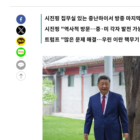
송"
-10394초 전 >
'최고 37도' 폭염 지속…강원동해안 최대 150㎜ 비
-3520초 전 >
[속보]뉴욕증시 상승 마감…S&P 0.6% 나스닥 1.3%↑
시진핑 집무실 있는 중난하이서 방중 마지막
시진핑 "역사적 방문…중·미 각자 발전 가
트럼프 "많은 문제 해결…우린 이란 핵무기