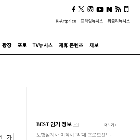
사이 해답 찾았죠"…알을
깨고 나온 '초자아'
K-Artprice
프라임뉴시스
위클리뉴시스
광장
포토
TV뉴시스
제휴 콘텐츠
제보
원