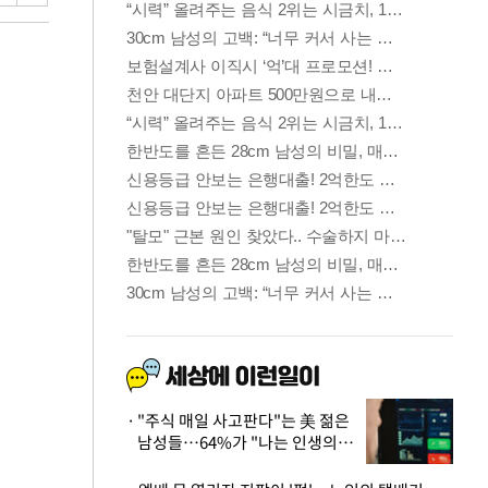
"주식 매일 사고판다"는 美 젊은
남성들…64%가 "나는 인생의
패배자“