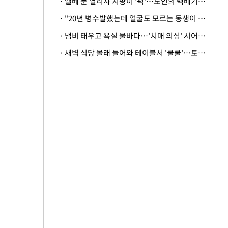
· 엘베 문 열리자 지팡이 '퍽'…노인의 택배기사 폭행 이유
· "20년 병수발했는데 얼굴도 모르는 동생이 유산 절반을"…배다른 형제 상속권 있을까
· 냄비 태우고 욕실 물바다…'치매 의심' 시어머니 검사 권유했다가 '날벼락'
· 새벽 식당 몰래 들어와 테이블서 '쿨쿨'…토사물 남기고 사라진 남성