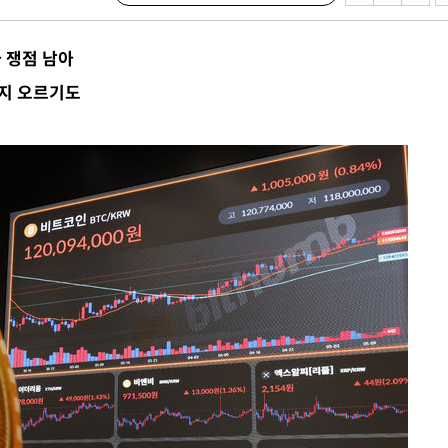
견
 쟁점 남아
까지 오르기도
 계속[다음
삼겠다"
안겨드려 죄