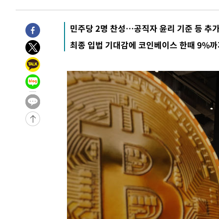
-27189초 전 >
선재도서 해루질 나섰다 실종 60대, 닷새 만에 숨진 채 발
-24723초 전 >
남자 농구, 나고야 아시안게임서 '홈팀' 일본과 한일전
민주당 2명 찬성…공직자 윤리 기준 등 추가
-24099초 전 >
여수 오동도 해상서 모터보트 전복…1명 사망·1명 실종
최종 입법 기대감에 코인베이스 한때 9%
-20326초 전 >
극한폭염 한풀 꺾이지만…'낮 최고 35도' 무더위, 열대야
주 날씨]
-17344초 전 >
축구협회 "압수수색·성접대 논란 사과…쇄신의 기회로 
-15861초 전 >
[속보]'압수수색·성접대 논란' 축구협회 "실망과 걱정 
송"
-4482초 전 >
'최고 37도' 폭염 지속…강원동해안 최대 150㎜ 비
39분 전 >
[속보]뉴욕증시 상승 마감…S&P 0.6% 나스닥 1.3%↑