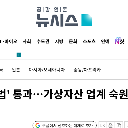
IT·바이오
사회
수도권
지방
문화
스포츠
연예
견
국
일본
아시아/오세아니아
중동/아프리카
 계속[다음
티법' 통과…가상자산 업계 숙
삼겠다"
안겨드려 죄
구글에서 선호하는 매체로 추가