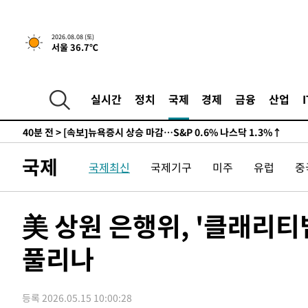
2026.08.08 (토)
서울 36.7℃
실시간
정치
국제
경제
금융
산업
39분 전 >
[속보]뉴욕증시 상승 마감…S&P 0.6% 나스닥 1.3%↑
-29459초 전 >
백운산서 80년근 천종산삼 9뿌리 발견…감정가 1.3억원
-27169초 전 >
선재도서 해루질 나섰다 실종 60대, 닷새 만에 숨진 채 발
국제
국제최신
국제기구
미주
유럽
중
-24703초 전 >
남자 농구, 나고야 아시안게임서 '홈팀' 일본과 한일전
-24079초 전 >
여수 오동도 해상서 모터보트 전복…1명 사망·1명 실종
-20306초 전 >
극한폭염 한풀 꺾이지만…'낮 최고 35도' 무더위, 열대야
美 상원 은행위, '클래리
주 날씨]
-17324초 전 >
축구협회 "압수수색·성접대 논란 사과…쇄신의 기회로 
풀리나
-15841초 전 >
[속보]'압수수색·성접대 논란' 축구협회 "실망과 걱정 
송"
-4462초 전 >
'최고 37도' 폭염 지속…강원동해안 최대 150㎜ 비
40분 전 >
[속보]뉴욕증시 상승 마감…S&P 0.6% 나스닥 1.3%↑
등록 2026.05.15 10:00:28
-29479초 전 >
백운산서 80년근 천종산삼 9뿌리 발견…감정가 1.3억원