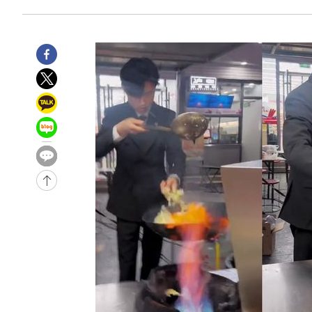
1시간 전 >
[속보]코스피, 301.88포인트(4.58%) 내린 6296.38 마감
2시간 전 >
[속보]원·달러 환율, 0.7원 내린 1423.8원 마감
2시간 전 >
"여기 떨어졌다"…다누리, 스페이스X 로켓 달 충돌 흔적 포착
3시간 전 >
손흥민, 5경기 연속골 실패…LAFC는 승부차기 끝 과달라하라
5시간 전 >
내일까지 39도 '펄펄'…기상청 "태풍 지나며 폭염 잠시 꺾인
-18524초 전 >
'월드컵 탈락 후폭풍' 축구협회…11시간 걸린 초유의 압
합)
-17960초 전 >
[속보] 뉴욕증시, 혼조 출발…나스닥 0.3%↓, 다우 0.1
-16753초 전 >
축구협회, 15년 전 심판 성 접대 파문에 "현재는 내부 지
-15438초 전 >
경찰, '홍명보는 2순위' 결론냈던 스포츠윤리센터도 압
-1034초 전 >
[속보]합참 "北 발사체는 단거리탄도미사일…감시·경계태
-782초 전 >
日방위성, 北이 동해로 쏜 발사체는 탄도미사일 가능성
13분 전 >
[속보] SKT, 에이닷 서비스 장애 발생…"원인 파악 중"
23분 전 >
[속보]합참 "북, 동해상으로 미상 발사체 발사"
33분 전 >
'낮 최고 39도' 불볕더위…한밤 열대야도 계속[내일날씨]
33분 전 >
[속보]7~9일 프로야구 3연전도 폭염 취소…11일 재개
39분 전 >
"韓 외환시장 개입 관측 배경엔 美의 대한국 무역적자 있어"