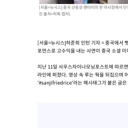
42분 전 >
'월드컵 탈락 후폭풍' 축구협회…초유의 압수수색에 '충격·당
[서울=뉴시스] 중국 산둥성 옌타이의 한 야시장에서 단
진 출처=틱톡 캡처)
44분 전 >
서울 낮 37.9도, 올여름 최고치 경신…영등포 순간 '40도'
52분 전 >
[속보]종합특검, 대검 추가 압수수색…내란 중요임무종사 혐의
1시간 전 >
[속보]코스닥, 800p 회복…0.26% 오른 801.67 마감
1시간 전 >
[속보]코스피, 301.88포인트(4.58%) 내린 6296.38 마감
[서울=뉴시스]허준희 인턴 기자 = 중국에서 
2시간 전 >
[속보]원·달러 환율, 0.7원 내린 1423.8원 마감
포먼스로 고수익을 내는 사연이 중국 소셜 미
2시간 전 >
"여기 떨어졌다"…다누리, 스페이스X 로켓 달 충돌 흔적 포착
3시간 전 >
손흥민, 5경기 연속골 실패…LAFC는 승부차기 끝 과달라하라
지난 11일 사우스차이나모닝포스트에 따르면,
5시간 전 >
내일까지 39도 '펄펄'…기상청 "태풍 지나며 폭염 잠시 꺾인
라인에 퍼졌다. 영상 속 루는 웍을 뒤집으며 
'#sanjifriedrice'라는 해시태그가 붙은 