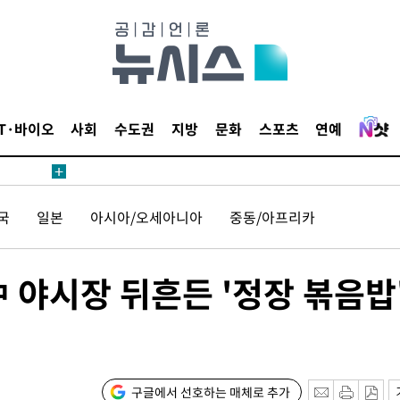
다"
수수색(종
4%↑
침 준수"
수수색
IT·바이오
사회
수도권
지방
문화
스포츠
연예
세 강화"
국
일본
아시아/오세아니아
중동/아프리카
 야시장 뒤흔든 '정장 볶음밥
황'
구글에서 선호하는 매체로 추가