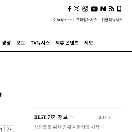
의견, 국토부·LH에 충실히
전달할 것"
K-Artprice
프라임뉴시스
위클리뉴시스
광장
포토
TV뉴시스
제휴 콘텐츠
제보
'