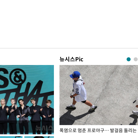
뉴시스Pic
전남광주… 열화상 카메라에 담긴
폭염으로 멈춘 프로야구… 발걸음 돌리는