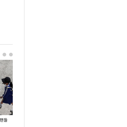
 팬들
이 대통령, '청년 대책 속도 높여야…폭염 문제도
입추 코앞인데 전
총력 대응'