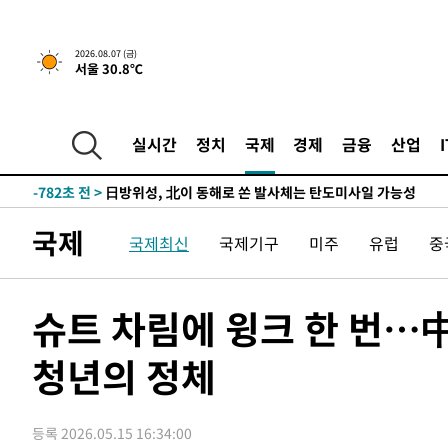
5시간 전 >
내일까지 39도 '펄펄'…기상청 "태풍 지나며 폭염 잠시 꺾인
-18504초 전 >
'월드컵 탈락 후폭풍' 축구협회…11시간 걸린 초유의 압
2026.08.07 (금)
서울 30.8℃
합)
-17940초 전 >
[속보] 뉴욕증시, 혼조 출발…나스닥 0.3%↓, 다우 0.1
-16733초 전 >
축구협회, 15년 전 심판 성 접대 파문에 "현재는 내부 지
-15418초 전 >
경찰, '홍명보는 2순위' 결론냈던 스포츠윤리센터도 압
실시간
정치
국제
경제
금융
산업
-1014초 전 >
[속보]합참 "北 발사체는 단거리탄도미사일…감시·경계태
-762초 전 >
日방위성, 北이 동해로 쏜 발사체는 탄도미사일 가능성
13분 전 >
[속보] SKT, 에이닷 서비스 장애 발생…"원인 파악 중"
국제
국제최신
국제기구
미주
유럽
중
23분 전 >
[속보]합참 "북, 동해상으로 미상 발사체 발사"
33분 전 >
'낮 최고 39도' 불볕더위…한밤 열대야도 계속[내일날씨]
34분 전 >
[속보]7~9일 프로야구 3연전도 폭염 취소…11일 재개
슈트 차림에 윙크 한 번…中
39분 전 >
"韓 외환시장 개입 관측 배경엔 美의 대한국 무역적자 있어"
청년의 정체
42분 전 >
'월드컵 탈락 후폭풍' 축구협회…초유의 압수수색에 '충격·당
45분 전 >
서울 낮 37.9도, 올여름 최고치 경신…영등포 순간 '40도'
52분 전 >
[속보]종합특검, 대검 추가 압수수색…내란 중요임무종사 혐의
등록 2026.05.15 16:34:00
1시간 전 >
[속보]코스닥, 800p 회복…0.26% 오른 801.67 마감