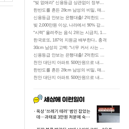
옥상 '쓰레기 테러' 범인 잡았는
데…과태료 3만원 처분에 숙박업
주 허탈