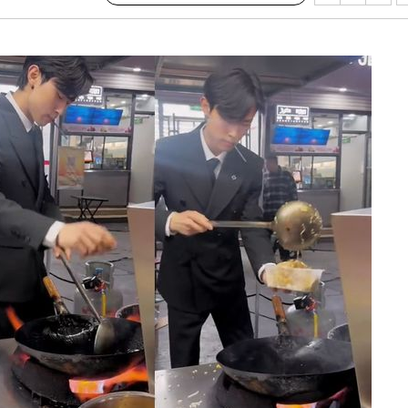
 격파
다"
수수색(종
4%↑
침 준수"
수수색
세 강화"