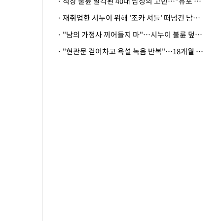
· 직장 불륜 발각된 40대 남성의 고민…"유포 동료 명예훼손·협박죄 고소 가능할까"
· 재취업한 시누이 위해 '조카 셔틀' 떠넘긴 남편…아내 "난 못한다"
· "남의 가정사 끼어들지 마"…시누이 불륜 덮으려는 남편에 억울한 아내
· "현관문 걷어차고 욕설 녹음 반복"…18개월 아기 키우는 집 뒤흔든 '앞집의 비극'