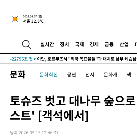
압수수색
-31619초 전 >
[속보]원·달러 환율, 오전 9시 1423.8원
-31415초 전 >
[속보]삼성전자·SK하이닉스 동반 강보합…1%대 상승 
2026.08.07 (금)
서울 32.3℃
-31401초 전 >
[속보]코스닥, 5.95포인트(0.74%) 상승한 807.62개장
-31369초 전 >
[속보]코스피, 6300선 재탈환…1.09% 오른 6365.07 
-28534초 전 >
시리아 다마스쿠스 교외에서 미니버스 폭발.. 14명 부상, 
실시간
정치
국제
경제
금융
산업
태
-27832초 전 >
입추에도 극한더위…서울 낮 39도 '폭염중대경보'
-22796초 전 >
이란, 호르무즈서 "적국 목표물들"과 대치로 남부 케슘섬
례 큰 폭발음
-21511초 전 >
[속보]美, 폴리실리콘 수입 규제…파생제품 15% 관세, 1
문화
문화최신
공연
전시
문화재
책
발효
-19662초 전 >
[속보]트럼프, 美 원정출산 금지 행정명령 서명
-17362초 전 >
[속보] 뉴욕증시, 일제 하락 마감…나스닥 0.06%↓
-32003초 전 >
[속보]경찰·노동부, HL만도 평택사업장 끼임 사망 관련
토슈즈 벗고 대나무 숲으로
-31884초 전 >
[속보]합수본, '투표율 허위 입력' 중앙·서울·경기도 선관
압수수색
스트' [객석에서]
-31639초 전 >
[속보]원·달러 환율, 오전 9시 1423.8원
-31435초 전 >
[속보]삼성전자·SK하이닉스 동반 강보합…1%대 상승 
-31421초 전 >
[속보]코스닥, 5.95포인트(0.74%) 상승한 807.62개장
등록 2026.05.15 12:46:37
-31389초 전 >
[속보]코스피, 6300선 재탈환…1.09% 오른 6365.07 