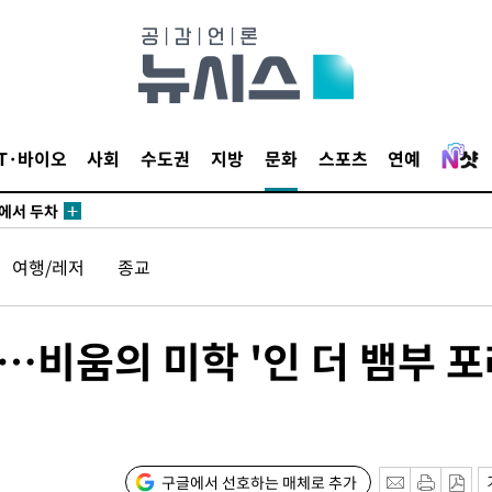
출발
개장
3명은 중
IT·바이오
사회
수도권
지방
문화
스포츠
연예
에서 두차
20일 후
여행/레저
종교
 압수수색
…비움의 미학 '인 더 뱀부 
위 등 9곳
출발
구글에서 선호하는 매체로 추가
개장