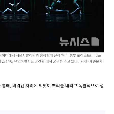
씨어터에서 서울시발레단의 창작발레 신작 '인더 뱀부 포레스트(In the
들이 2장 '죽, 유연하면서도 굳건한'에서 군무를 추고 있다. (사진=세종문화
통해, 비워낸 자리에 씨앗이 뿌리를 내리고 폭발적으로 성