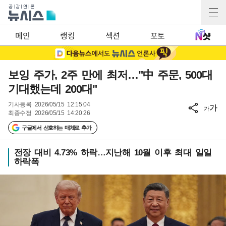
메인
랭킹
섹션
포토
보잉 주가, 2주 만에 최저…"中 주문, 500대
기대했는데 200대"
기사등록
2026/05/15 12:15:04
가
가
최종수정
2026/05/15 14:20:26
구글에서 선호하는 매체로 추가
전장 대비 4.73% 하락…지난해 10월 이후 최대 일일
하락폭