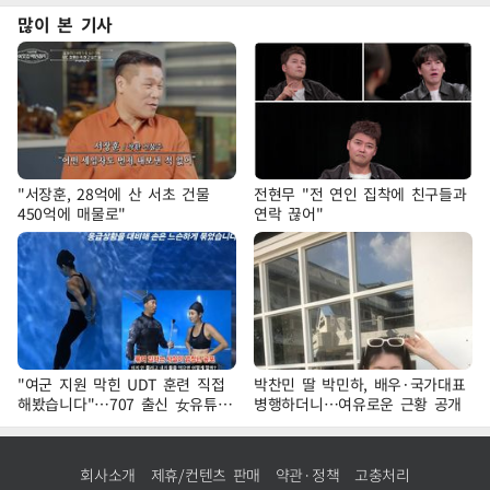
많이 본 기사
"서장훈, 28억에 산 서초 건물
전현무 "전 연인 집착에 친구들과
450억에 매물로"
연락 끊어"
"여군 지원 막힌 UDT 훈련 직접
박찬민 딸 박민하, 배우·국가대표
해봤습니다"…707 출신 女유튜버
병행하더니…여유로운 근황 공개
'완벽 소화'
회사소개
제휴/컨텐츠 판매
약관·정책
고충처리