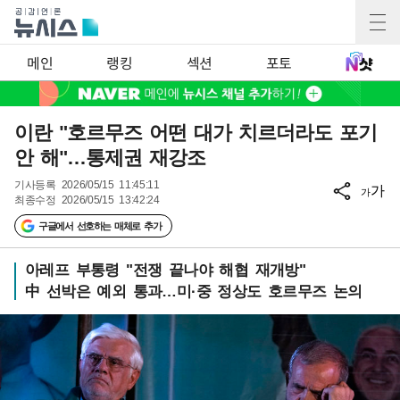
메인
랭킹
섹션
포토
이란 "호르무즈 어떤 대가 치르더라도 포기
안 해"…통제권 재강조
기사등록
2026/05/15 11:45:11
가
가
최종수정
2026/05/15 13:42:24
구글에서 선호하는 매체로 추가
아레프 부통령 "전쟁 끝나야 해협 재개방"
中 선박은 예외 통과…미·중 정상도 호르무즈 논의