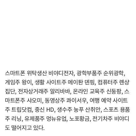
스마트폰 위탁생산 비야디전자, 광학부품주 순위광학,
게임주 왕이, 생활 사이트주 메이퇀 뎬핑, 컴퓨터주 롄샹
집단, 전자상거래주 알리바바, 온라인 교육주 신둥팡, 스
마트폰주 샤오미, 동영상주 콰이서우, 여행 예약 사이트
주 트립닷컴, 중신 HD, 생수주 눙푸 산취안, 스포츠 용품
주 리닝, 유제품주 멍뉴유업, 노포황금, 전기차주 비야디
도 떨어지고 있다.