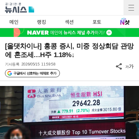
메인
랭킹
섹션
포토
[올댓차이나] 홍콩 증시, 미중 정상회담 관망
에 혼조세…H주 1.18%↓
기사등록
2026/05/15 11:59:58
가
가
구글에서 선호하는 매체로 추가