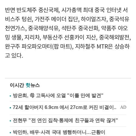
반면 반도체주 중신국제, 시가총액 최대 중국 인터냇 서
비스주 텅쉰, 가전주 메이더 집단, 하이얼즈자, 중국석유
천연가스, 중국해양석유, 석탄주 중국선화, 약품주 야오
밍 생물, 지리차, 부동산주 선훙카이 지산, 중국해외발전,
완구주 파오파오마터(팝 마트), 지하철주 MTR은 상승하
고 있다.
이시간
핫
뉴스
방은희, 母 고독사에 오열 "이틀 만에 발견"
전현무 "전 연인 집착·통제에 친구들과 연락 끊겨"
박민하, 배우·사격 국대 병행하더니…근황이