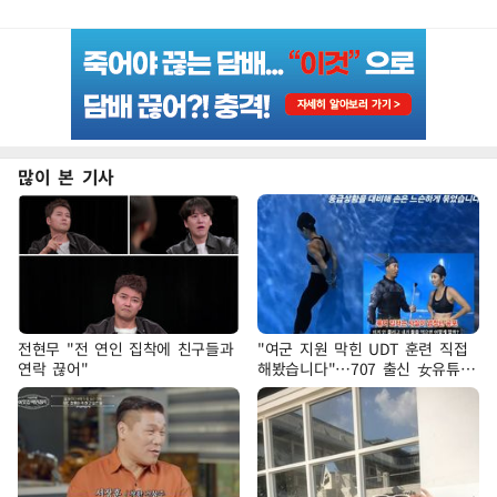
많이 본 기사
전현무 "전 연인 집착에 친구들과
"여군 지원 막힌 UDT 훈련 직접
연락 끊어"
해봤습니다"…707 출신 女유튜버
'완벽 소화'