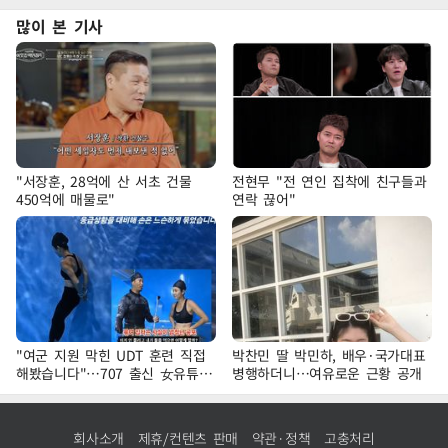
많이 본 기사
"서장훈, 28억에 산 서초 건물
전현무 "전 연인 집착에 친구들과
450억에 매물로"
연락 끊어"
"여군 지원 막힌 UDT 훈련 직접
박찬민 딸 박민하, 배우·국가대표
해봤습니다"…707 출신 女유튜버
병행하더니…여유로운 근황 공개
'완벽 소화'
회사소개
제휴/컨텐츠 판매
약관·정책
고충처리