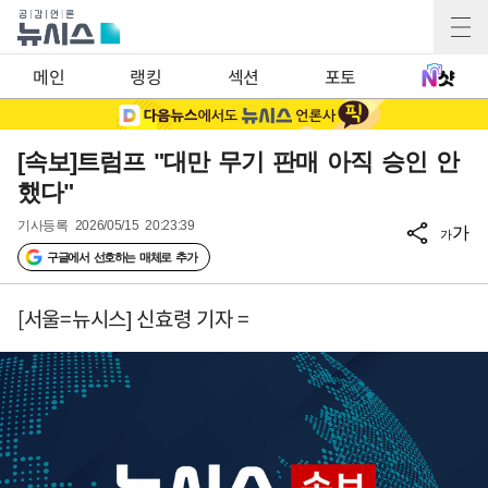
메인
랭킹
섹션
포토
[속보]트럼프 "대만 무기 판매 아직 승인 안
했다"
기사등록
2026/05/15 20:23:39
가
가
구글에서 선호하는 매체로 추가
[서울=뉴시스] 신효령 기자 =