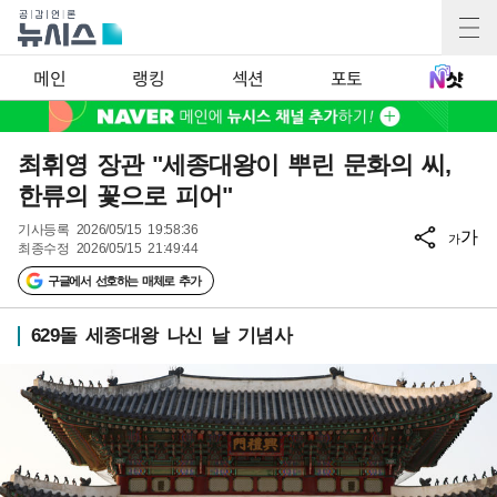
메인
랭킹
섹션
포토
최휘영 장관 "세종대왕이 뿌린 문화의 씨,
한류의 꽃으로 피어"
기사등록
2026/05/15 19:58:36
가
가
최종수정
2026/05/15 21:49:44
구글에서 선호하는 매체로 추가
629돌 세종대왕 나신 날 기념사