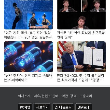
"여군 지원 막힌 UDT 훈련 직접
전현무 "전 연인 집착에 친구들과
해봤습니다"…707 출신 女유튜버
연락 끊어"
'완벽 소화'
"신약 찾자"…정부 과제로 속도내
한화큐셀·OCI, 美 수입 폴리실리
는 K-제약바이오
콘 최저가격제 도입에…"공정 경
쟁·수익성 개선 환영"
회사소개
제휴/컨텐츠 판매
약관·정책
고충처리
PC화면
제보하기
앱 다운로드
맨위로↑