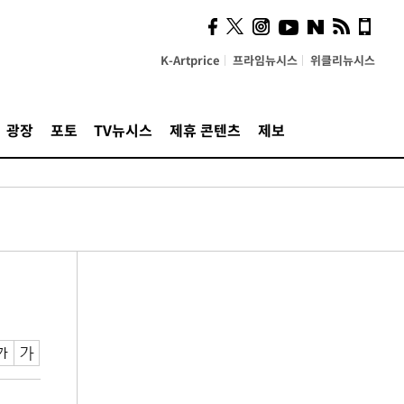
K-Artprice
프라임뉴시스
위클리뉴시스
광장
포토
TV뉴시스
제휴 콘텐츠
제보