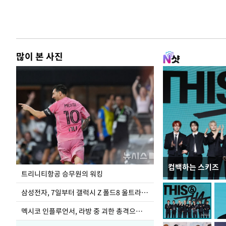
많이 본 사진
컴백하는 스키즈
입추 하루 앞둔 
트리니티항공 승무원의 워킹
폭염
삼성전자, 7일부터 갤럭시 Z 폴드8 울트라·폴드8·플립8 출시
멕시코 인플루언서, 라방 중 괴한 총격으로 사망