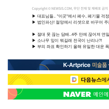
40분 전 >
[속보]7~9일 프로야구 3연전도 폭염 취소…11일 재개
Copyright © NEWSIS.COM, 무단 전재 및 재배포 금지
45분 전 >
"韓 외환시장 개입 관측 배경엔 美의 대한국 무역적자 있어"
48분 전 >
'월드컵 탈락 후폭풍' 축구협회…초유의 압수수색에 '충격·당
51분 전 >
서울 낮 37.9도, 올여름 최고치 경신…영등포 순간 '40도'
58분 전 >
[속보]종합특검, 대검 추가 압수수색…내란 중요임무종사 혐의
2시간 전 >
[속보]코스닥, 800p 회복…0.26% 오른 801.67 마감
2시간 전 >
[속보]코스피, 301.88포인트(4.58%) 내린 6296.38 마감
2시간 전 >
[속보]원·달러 환율, 0.7원 내린 1423.8원 마감
2시간 전 >
"여기 떨어졌다"…다누리, 스페이스X 로켓 달 충돌 흔적 포착
3시간 전 >
손흥민, 5경기 연속골 실패…LAFC는 승부차기 끝 과달라하라
5시간 전 >
내일까지 39도 '펄펄'…기상청 "태풍 지나며 폭염 잠시 꺾인