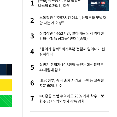
미
[속보] 뉴욕증시, 혼조 출발…
1
1
…엄
나스닥 0.3%↓, 다우
0.14%↑
이 산다' 선곡…쿨한
노동장관 "'주52시간 예외', 산업부와 엇박자
2
2
안 나는 게 이상"
하는 프리랜서…받
산업장관 "주52시간, 일하려는 의지 막아선
3
3
안돼…'N% 성과급' 반대"(종합)
앗겨…지금이라면 가
"들어가 살까" 비거주發 전월세 밀어내기 현
4
4
실화하나
성 접대 파문에 "현
상반기 취업자 10.8만명 늘었는데…청년은
5
5
44개월째 감소
비스 장애 발생…"원
印尼 정부, 중국 출자 자카르타-반둥 고속철
6
6
지분 60% 인수
일까지 취소…11일
中, 홍콩 보험 수익에도 20% 과세 착수…보
7
7
험주 급락·역외투자 감독 강화