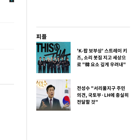
피플
'K-팝 보부상' 스트레이 키
즈, 소리 봇짐 지고 세상으
로 "韓 요소 깊게 우려내"
전성수 "서리풀지구 주민
의견, 국토부·LH에 충실히
전달할 것"