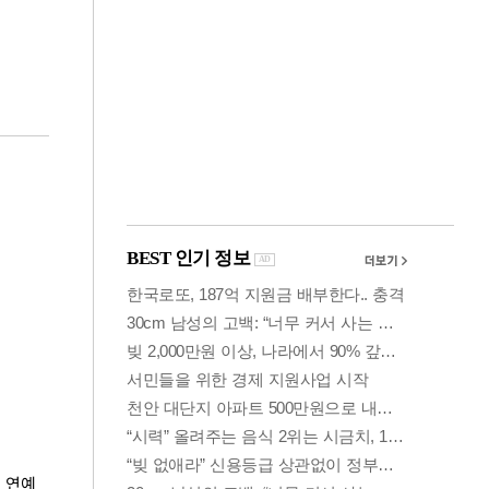
금융
개
외국인 폭풍매도에
 우
코스피 6200선 주저
앉아
연예