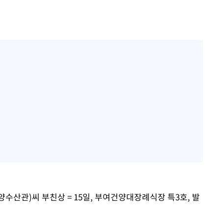
 격파
다"
수수색(종
4%↑
침 준수"
수수색
 강화"
수산관)씨 부친상 = 15일, 부여건양대장례식장 특3호, 발