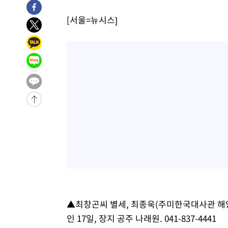
58분 전 >
[속보]종합특검, 대검 추가 압수수색…내란 중요임무종사 혐의
[서울=뉴시스]
2시간 전 >
[속보]코스닥, 800p 회복…0.26% 오른 801.67 마감
2시간 전 >
[속보]코스피, 301.88포인트(4.58%) 내린 6296.38 마감
2시간 전 >
[속보]원·달러 환율, 0.7원 내린 1423.8원 마감
2시간 전 >
"여기 떨어졌다"…다누리, 스페이스X 로켓 달 충돌 흔적 포착
3시간 전 >
손흥민, 5경기 연속골 실패…LAFC는 승부차기 끝 과달라하라
5시간 전 >
내일까지 39도 '펄펄'…기상청 "태풍 지나며 폭염 잠시 꺾인
-18143초 전 >
'월드컵 탈락 후폭풍' 축구협회…11시간 걸린 초유의 압
합)
-17579초 전 >
[속보] 뉴욕증시, 혼조 출발…나스닥 0.3%↓, 다우 0.1
-16372초 전 >
축구협회, 15년 전 심판 성 접대 파문에 "현재는 내부 지
-15057초 전 >
경찰, '홍명보는 2순위' 결론냈던 스포츠윤리센터도 압
-653초 전 >
[속보]합참 "北 발사체는 단거리탄도미사일…감시·경계태세
-401초 전 >
日방위성, 北이 동해로 쏜 발사체는 탄도미사일 가능성
19분 전 >
[속보] SKT, 에이닷 서비스 장애 발생…"원인 파악 중"
▲최창곤씨 별세, 최종욱(주미한국대사관 해양
29분 전 >
[속보]합참 "북, 동해상으로 미상 발사체 발사"
인 17일, 장지 공주 나래원. 041-837-4441
39분 전 >
'낮 최고 39도' 불볕더위…한밤 열대야도 계속[내일날씨]