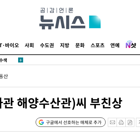
다"
수수색(종
4%↑
IT·바이오
사회
수도권
지방
문화
스포츠
연예
침 준수"
수수색
 강화"
동산
사관 해양수산관)씨 부친상
구글에서 선호하는 매체로 추가
황'