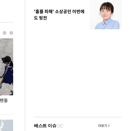
'홈플 피해' 소상공인 이번에
도 뒷전
 팬들
이 대통령, '청년 대책 속도 높여야…폭염 문제도
입추 코앞인데 전
총력 대응'