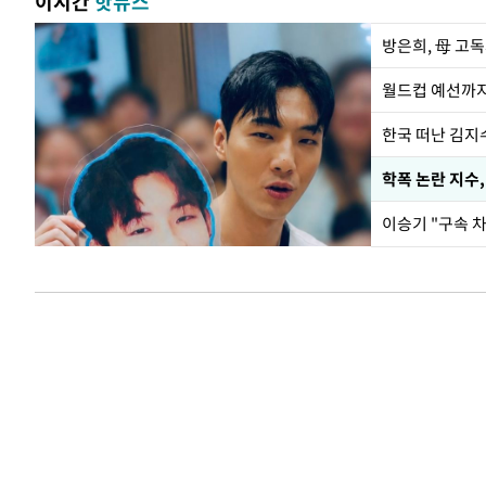
이시간
핫뉴스
방은희, 母 고독
월드컵 예선까지
한국 떠난 김지
학폭 논란 지수
이승기 "구속 차