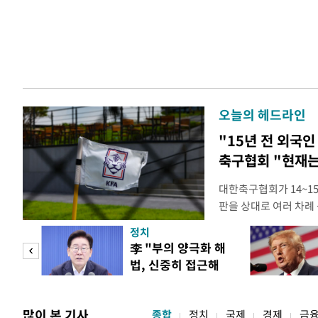
오늘의 헤드라인
"15년 전 외국인
축구협회 "현재는
대한축구협회가 14~15
판을 상대로 여러 차례 
구계에 따르면 국회의 한
정치
년 국제심판 10여 명에
"사적
李 "부의 양극화 해
축구협회는 외국인 심판
법, 신중히 접근해
수십만원에서 많게는 1
 차
야"
많이 본 기사
종합
정치
국제
경제
금