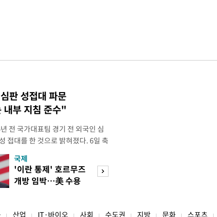
 심판 성접대 파문
 내부 지침 준수"
년 전 국가대표팀 경기 전 외국인 심
성 접대를 한 것으로 밝혀졌다. 6일 축
 의원실은 축구협회가 2011~2012
국제
경제
게 성 접대한 사실을 확인했다. 당시
'이란 통제' 호르무즈
초고가 겨냥 세제
과 감독관 등 10여 명에게 한 번에
개방 임박…美 수용
편…전월세 '유탄'
00만원이 넘는 돈을 성
할까
려
융
산업
IT·바이오
사회
수도권
지방
문화
스포츠