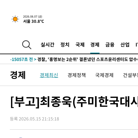
2026.08.07 (금)
서울 30.8℃
5시간 전 >
내일까지 39도 '펄펄'…기상청 "태풍 지나며 폭염 잠시 꺾인
-18143초 전 >
'월드컵 탈락 후폭풍' 축구협회…11시간 걸린 초유의 압
합)
-17579초 전 >
[속보] 뉴욕증시, 혼조 출발…나스닥 0.3%↓, 다우 0.1
실시간
정치
국제
경제
금융
산업
-16372초 전 >
축구협회, 15년 전 심판 성 접대 파문에 "현재는 내부 지
-15057초 전 >
경찰, '홍명보는 2순위' 결론냈던 스포츠윤리센터도 압
-653초 전 >
[속보]합참 "北 발사체는 단거리탄도미사일…감시·경계태세
경제
경제최신
경제정책
국제경제
건설부
-401초 전 >
日방위성, 北이 동해로 쏜 발사체는 탄도미사일 가능성
19분 전 >
[속보] SKT, 에이닷 서비스 장애 발생…"원인 파악 중"
29분 전 >
[속보]합참 "북, 동해상으로 미상 발사체 발사"
[부고]최종욱(주미한국대
39분 전 >
'낮 최고 39도' 불볕더위…한밤 열대야도 계속[내일날씨]
40분 전 >
[속보]7~9일 프로야구 3연전도 폭염 취소…11일 재개
등록 2026.05.15 21:15:18
45분 전 >
"韓 외환시장 개입 관측 배경엔 美의 대한국 무역적자 있어"
48분 전 >
'월드컵 탈락 후폭풍' 축구협회…초유의 압수수색에 '충격·당
51분 전 >
서울 낮 37.9도, 올여름 최고치 경신…영등포 순간 '40도'