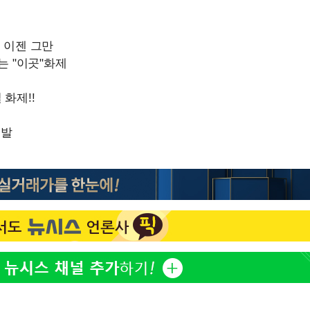
이승기 측 "차가원 전세금 
1
반환은 고도의 사기 수법
벌 원해"
아이유, 장기하 '별일 없
2
황'
일상 공개
김혜수 "우린 돈 받고 일
3
는 만큼 해내야"
효린 "절친에게 남친 빼
4
만 안 있어"
축구협회, 15년 전 심판 
5
재는 내부 지침 준수"
 격파
다"
[속보] SKT, 에이닷 서
6
인 파악 중"
극한 폭염에 프로야구 9
7
재개