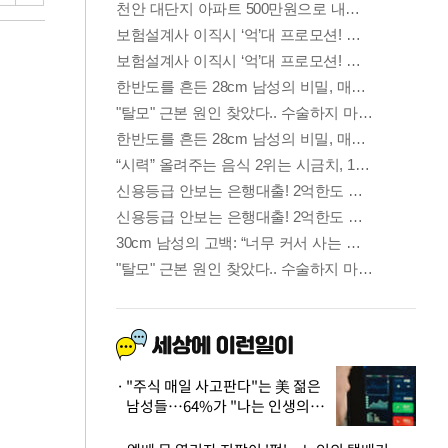
"주식 매일 사고판다"는 美 젊은
남성들…64%가 "나는 인생의
패배자“