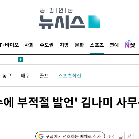
IT·바이오
사회
수도권
지방
문화
스포츠
연예
농구
배구
골프
스포츠최신
수에 부적절 발언' 김나미 사
구글에서 선호하는 매체로 추가