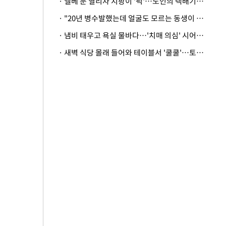
· 엘베 문 열리자 지팡이 '퍽'…노인의 택배기사 폭행 이유
· "20년 병수발했는데 얼굴도 모르는 동생이 유산 절반을"…배다른 형제 상속권 있을까
· 냄비 태우고 욕실 물바다…'치매 의심' 시어머니 검사 권유했다가 '날벼락'
· 새벽 식당 몰래 들어와 테이블서 '쿨쿨'…토사물 남기고 사라진 남성