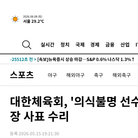
2026.08.08 (토)
서울 29.2℃
실시간
정치
국제
경제
금융
산업
-25512초 전 >
[속보]뉴욕증시 상승 마감…S&P 0.6% 나스닥 1.3%↑
스포츠
야구
해외야구
축구
해외축구
대한체육회, '의식불명 선
장 사표 수리
등록 2026.05.15 19:21:30