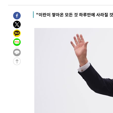
-7284초 전 >
6월 경상수지 497.3억 달러…두 달 연속 사상 최대
-7235초 전 >
서울 낮 39도 '폭염중대경보'…40도 관측 가능성도
"이란이 쌓아온 모든 것 하루만에 사라질 
-4597초 전 >
미 워싱턴주 스포캔 시의 통제불능 3개 산불, 방화선 일부 
53분 전 >
[속보] 호르무즈 해협 이란-오만 협상 기대속 뉴욕증시 혼조 마
0.49%↑
1시간 전 >
[속보] 이란 대통령 "지금 최고지도자와 소통하기가 매우 어려
3년 인터뷰
5시간 전 >
[속보] "이란-오만, 호르무즈 해협 통행 항로 합의" 이란 외
-31796초 전 >
"여기 떨어졌다"…다누리, 스페이스X 로켓 달 충돌 흔적
-28841초 전 >
손흥민, 5경기 연속골 실패…LAFC는 승부차기 끝 과달
-21442초 전 >
내일까지 39도 '펄펄'…기상청 "태풍 지나며 폭염 잠시 
-21079초 전 >
트럼프, 한국계 진보 주지사 후보 맹공…"공산주의가 최대
-21057초 전 >
"美간섭에 합의 지연"…트럼프, '이란 호르무즈 통제권'
-17577초 전 >
[속보]산업장관 "李정부, 원전 반대 안해…안정 전력 위
-16274초 전 >
[속보]경찰, '홍명보 선임 논란' 대한축구협회·축구회관 
색
-15661초 전 >
[속보]산업장관 "美무역법 제301조 과잉생산 결과 발표 8
상
-15454초 전 >
[속보]코스피 매도사이드카 발동…4%대 급락
-14726초 전 >
[속보]전남광주 초대 시민추천 부시장에 백승주·윤난실