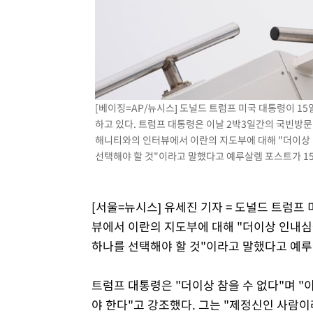
-12287초 전 >
서울 열대야 15일째 지속…비공식 '초열대야' 30도 넘어
-10854초 전 >
[속보]코스닥, 2.15포인트(0.27%) 내린 797.44 출발
-10837초 전 >
[속보]코스피, 119.51포인트(1.81%) 내린 6478.75 개
-7284초 전 >
6월 경상수지 497.3억 달러…두 달 연속 사상 최대
-7235초 전 >
서울 낮 39도 '폭염중대경보'…40도 관측 가능성도
[베이징=AP/뉴시스] 도널드 트럼프 미국 대통령이 1
-4597초 전 >
미 워싱턴주 스포캔 시의 통제불능 3개 산불, 방화선 일부 
하고 있다. 트럼프 대통령은 이날 2박3일간의 국빈방문
53분 전 >
[속보] 호르무즈 해협 이란-오만 협상 기대속 뉴욕증시 혼조 마
해니티와의 인터뷰에서 이란의 지도부에 대해 "더이상 
0.49%↑
1시간 전 >
[속보] 이란 대통령 "지금 최고지도자와 소통하기가 매우 어려
선택해야 할 것"이라고 말했다고 예루살렘 포스트가 15일 
3년 인터뷰
5시간 전 >
[속보] "이란-오만, 호르무즈 해협 통행 항로 합의" 이란 외
[서울=뉴시스] 유세진 기자 = 도널드 트럼프 
뷰에서 이란의 지도부에 대해 "더이상 인내심
하나를 선택해야 할 것"이라고 말했다고 예루
트럼프 대통령은 "더이상 참을 수 없다"며 "
야 한다"고 강조했다. 그는 "제정신인 사람이