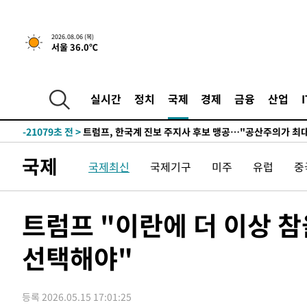
2026.08.06 (목)
서울 36.0℃
5시간 전 >
[속보] "이란-오만, 호르무즈 해협 통행 항로 합의" 이란 외
-31796초 전 >
"여기 떨어졌다"…다누리, 스페이스X 로켓 달 충돌 흔적
-28841초 전 >
손흥민, 5경기 연속골 실패…LAFC는 승부차기 끝 과달
실시간
정치
국제
경제
금융
산업
-21442초 전 >
내일까지 39도 '펄펄'…기상청 "태풍 지나며 폭염 잠시 
-21079초 전 >
트럼프, 한국계 진보 주지사 후보 맹공…"공산주의가 최대
-21057초 전 >
"美간섭에 합의 지연"…트럼프, '이란 호르무즈 통제권'
국제
국제최신
국제기구
미주
유럽
중
-17577초 전 >
[속보]산업장관 "李정부, 원전 반대 안해…안정 전력 위
-16274초 전 >
[속보]경찰, '홍명보 선임 논란' 대한축구협회·축구회관 
색
-15661초 전 >
[속보]산업장관 "美무역법 제301조 과잉생산 결과 발표 8
트럼프 "이란에 더 이상 
상
-15454초 전 >
[속보]코스피 매도사이드카 발동…4%대 급락
선택해야"
-14726초 전 >
[속보]전남광주 초대 시민추천 부시장에 백승주·윤난실
-12287초 전 >
서울 열대야 15일째 지속…비공식 '초열대야' 30도 넘어
-10854초 전 >
[속보]코스닥, 2.15포인트(0.27%) 내린 797.44 출발
등록 2026.05.15 17:01:25
-10837초 전 >
[속보]코스피, 119.51포인트(1.81%) 내린 6478.75 개