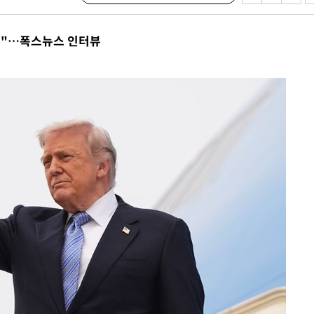
것"…폭스뉴스 인터뷰
구축
감 다우
워" 취임
무부 대변인
 포착
라하라 격파
꺾인다"
 위협"
 수용할까
해 불가피"
등 압수수
월 중 예