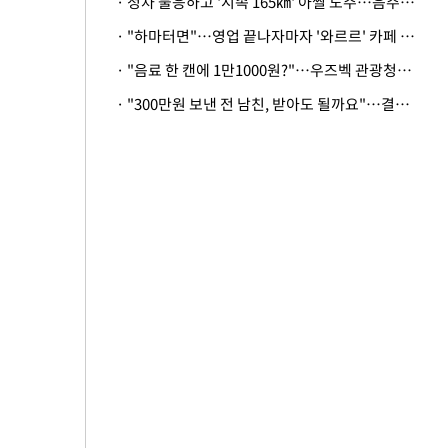
· 정차 불응하고 '시속 165㎞' 아찔 도주…음주운전자 체포
· "하마터면"…영업 끝나자마자 '와르르' 카페 테라스 덮친 대리석 외벽
· "음료 한 캔에 1만1000원?"…우즈벡 관광청까지 나섰다, 유튜버 폭로 후폭풍
· "300만원 보낸 전 남친, 받아도 될까요"…결혼 앞둔 예비신부의 뜻밖 고충