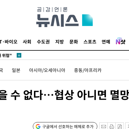
무부 대변인
 포착
라하라 격파
IT·바이오
사회
수도권
지방
문화
스포츠
연예
꺾인다"
 위협"
 수용할까
국
일본
아시아/오세아니아
중동/아프리카
해 불가피"
등 압수수
월 중 예
참을 수 없다…협상 아니면 멸
구글에서 선호하는 매체로 추가
장