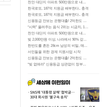
SNS에 '대통령 살해' 협박글…
30대 회사원 '불구속 송치'