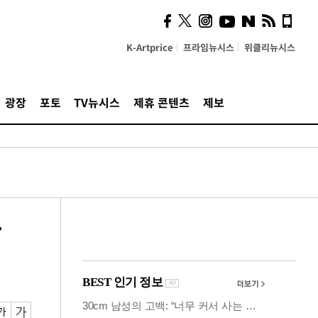
"5·8·9호선 출퇴근 혼잡,
정부 국비지원 필요"
K-Artprice
프라임뉴시스
위클리뉴시스
광장
포토
TV뉴시스
제휴 콘텐츠
제보
망