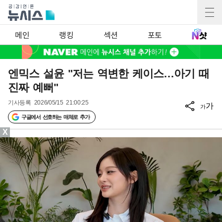
메인
랭킹
섹션
포토
엔믹스 설윤 "저는 역변한 케이스…아기 때
진짜 예뻐"
기사등록
2026/05/15 21:00:25
가
가
구글에서 선호하는 매체로 추가
X