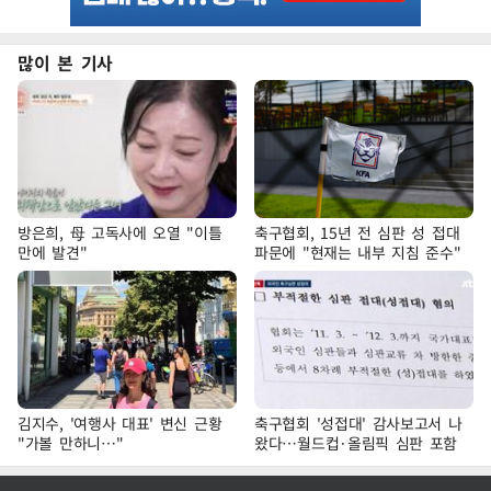
많이 본 기사
방은희, 母 고독사에 오열 "이틀
축구협회, 15년 전 심판 성 접대
만에 발견"
파문에 "현재는 내부 지침 준수"
김지수, '여행사 대표' 변신 근황
축구협회 '성접대' 감사보고서 나
"가볼 만하니…"
왔다…월드컵·올림픽 심판 포함