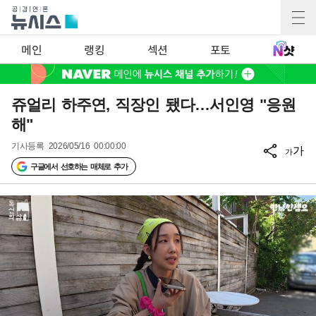
메인
랭킹
섹션
포토
쥬얼리 하주연, 직장인 됐다…서인영 "응원
해"
기사등록
2026/05/16 00:00:00
가
가
구글에서 선호하는 매체로 추가