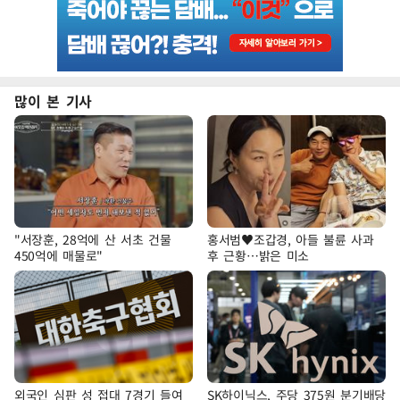
많이 본 기사
"서장훈, 28억에 산 서초 건물
홍서범♥조갑경, 아들 불륜 사과
450억에 매물로"
후 근황…밝은 미소
외국인 심판 성 접대 7경기 들여
SK하이닉스, 주당 375원 분기배당