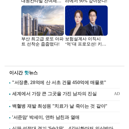
이시간
핫
뉴스
"서장훈, 28억에 산 서초 건물 450억에 매물로"
백혈병 재발 최성원 "치료가 날 죽이는 것 같아"
'서준맘' 박세미, 연하 남친과 열애
심판 성접대 경기 '5승2무'…4강신화마저 의심받아