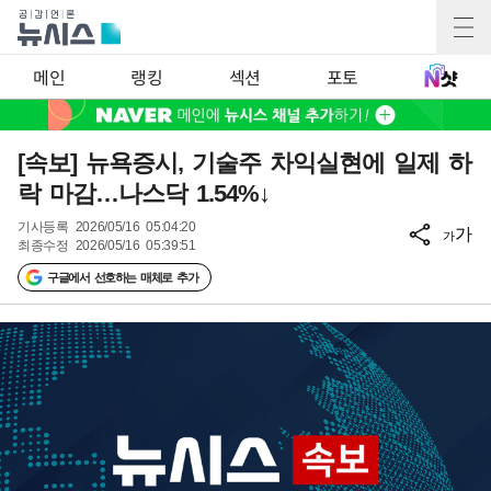
메인
랭킹
섹션
포토
[속보] 뉴욕증시, 기술주 차익실현에 일제 하
락 마감…나스닥 1.54%↓
기사등록
2026/05/16 05:04:20
가
가
최종수정
2026/05/16 05:39:51
구글에서 선호하는 매체로 추가