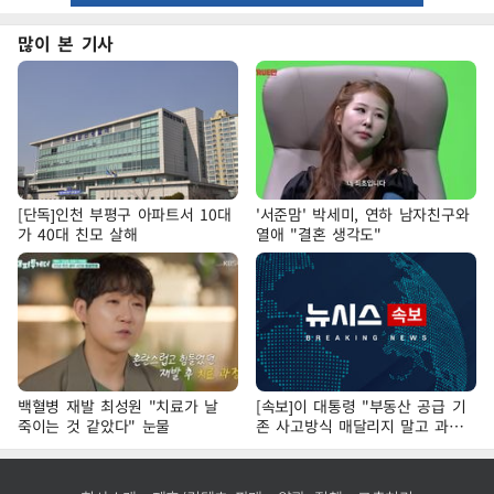
많이 본 기사
[단독]인천 부평구 아파트서 10대
'서준맘' 박세미, 연하 남자친구와
가 40대 친모 살해
열애 "결혼 생각도"
백혈병 재발 최성원 "치료가 날
[속보]이 대통령 "부동산 공급 기
죽이는 것 같았다" 눈물
존 사고방식 매달리지 말고 과감
히 실천"