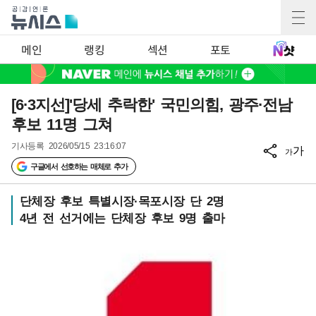
메인
랭킹
섹션
포토
[6·3지선]'당세 추락한' 국민의힘, 광주·전남
후보 11명 그쳐
기사등록
2026/05/15 23:16:07
가
가
구글에서 선호하는 매체로 추가
단체장 후보 특별시장·목포시장 단 2명
4년 전 선거에는 단체장 후보 9명 출마