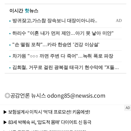
이시간
핫
뉴스
하리수 "이혼 내가 먼저 제안…아기 못 낳아 미안"
"손 떨림 포착"…카라 한승연 '건강 이상설'
차가원 "○○○ 까면 주변 다 죽어"…녹취 폭로 파장
김희철, 거꾸로 걸린 광복절 태극기 현수막에 "X돌았네"
◎공감언론 뉴시스
odong85@newsis.com