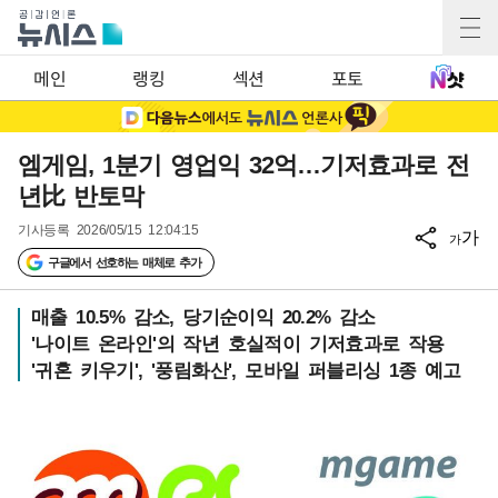
메인
랭킹
섹션
포토
엠게임, 1분기 영업익 32억…기저효과로 전
년比 반토막
기사등록
2026/05/15 12:04:15
가
가
구글에서 선호하는 매체로 추가
매출 10.5% 감소, 당기순이익 20.2% 감소
'나이트 온라인'의 작년 호실적이 기저효과로 작용
'귀혼 키우기', '풍림화산', 모바일 퍼블리싱 1종 예고