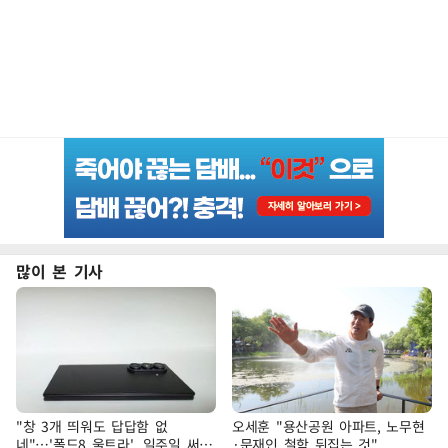
많이 본 기사
"창 3개 띄워도 답답함 없
오세훈 "용산공원 아파트, 노무현
네"…'폴드8 울트라', 일주일 써보
·문재인 철학 뒤집는 것"