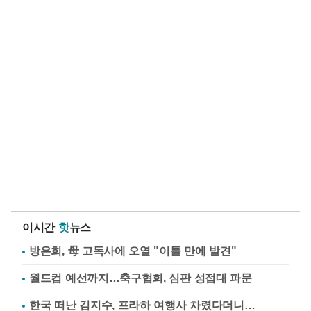
이시간
핫
뉴스
방은희, 母 고독사에 오열 "이틀 만에 발견"
월드컵 예선까지…축구협회, 심판 성접대 파문
한국 떠난 김지수, 프라하 여행사 차렸다더니…