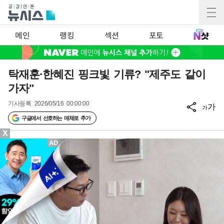
메인
랭킹
섹션
포토
탁재훈·한혜진 핑크빛 기류? "제주도 같이
가자"
기사등록
2026/05/16 00:00:00
가
가
구글에서 선호하는 매체로 추가
X