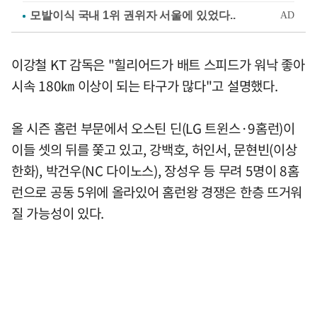
이강철 KT 감독은 "힐리어드가 배트 스피드가 워낙 좋아
시속 180㎞ 이상이 되는 타구가 많다"고 설명했다.
올 시즌 홈런 부문에서 오스틴 딘(LG 트윈스·9홈런)이
이들 셋의 뒤를 쫓고 있고, 강백호, 허인서, 문현빈(이상
한화), 박건우(NC 다이노스), 장성우 등 무려 5명이 8홈
런으로 공동 5위에 올라있어 홈런왕 경쟁은 한층 뜨거워
질 가능성이 있다.