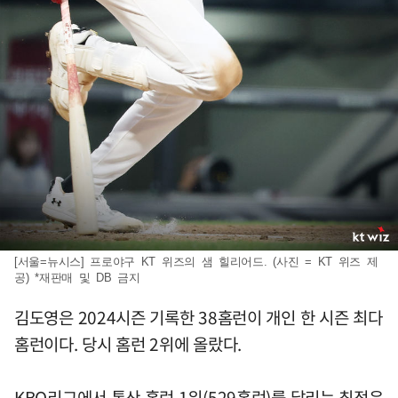
[서울=뉴시스] 프로야구 KT 위즈의 샘 힐리어드. (사진 = KT 위즈 제
공) *재판매 및 DB 금지
김도영은 2024시즌 기록한 38홈런이 개인 한 시즌 최다
홈런이다. 당시 홈런 2위에 올랐다.
KBO리그에서 통산 홈런 1위(529홈런)를 달리는 최정은