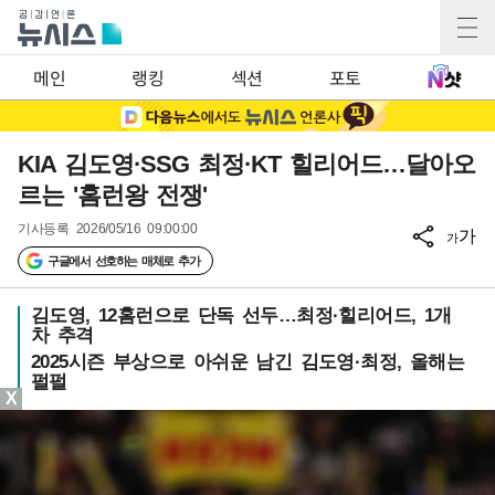
메인
랭킹
섹션
포토
KIA 김도영·SSG 최정·KT 힐리어드…달아오
르는 '홈런왕 전쟁'
기사등록
2026/05/16 09:00:00
가
가
구글에서 선호하는 매체로 추가
김도영, 12홈런으로 단독 선두…최정·힐리어드, 1개
차 추격
2025시즌 부상으로 아쉬운 남긴 김도영·최정, 올해는
펄펄
X