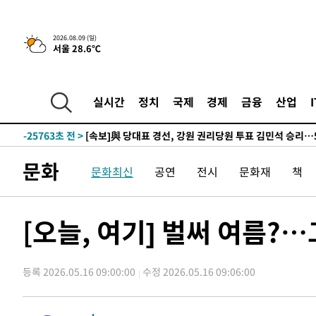
-28453초 전 >
AT마드리드 데뷔 앞둔 이강인, 맨시티전 선발 대신 '벤치 
-27083초 전 >
[속보]與 강원·TK 당원투표 합산 김민석 48.54%로 
2026.08.09 (일)
서울 28.6℃
44.40%
-26417초 전 >
與 강원·TK 당원투표 합산 김민석 46.01%로 승리…정
44.53%
-26257초 전 >
[속보]與전대 권리당원투표…강원·경북 김민석, 대구 정
-26064초 전 >
[속보]與 당대표 경선, 경북 권리당원 투표 김민석 47.3
실시간
정치
국제
경제
금융
산업
45.71%
-25966초 전 >
[속보]與 당대표 경선, 대구 권리당원 투표 정청래 47.8
46.35%
-25763초 전 >
[속보]與 당대표 경선, 강원 권리당원 투표 김민석 승리…5
득표
-23681초 전 >
"일본축구협회, 대한축구협회 성 접대 의혹 심판 조사"
문화
문화최신
공연
전시
문화재
책
-16323초 전 >
[속보]장은수, KLPGA 제주삼다수 역전 우승…데뷔 10년
정상
-11688초 전 >
"얼마나 더웠으면"…안동 물길공원서 헤엄친 구렁이 '소
-11615초 전 >
손흥민, 68분 뛰고 2경기 침묵…LAFC, 톨루카에 1-0 승
[오늘, 여기] 벌써 여름?
-10887초 전 >
'2경기 연속 침묵' 손흥민, 톨루카전 68분만 뛰고 슈팅 0
-9639초 전 >
이강인, 오늘 서울서 AT마드리드 입단식…'전례 없는 특급
등록 2026.05.16 09:00:00
수정 2026.05.16 09:06:00
57분 전 >
'여긴 20도, 저긴 50도'…열화상 카메라로 본 폭염 저감시설 '
1시간 전 >
콜롬비아 신임 우파 대통령 취임 하루만에 차량폭탄 폭발 사건
2시간 전 >
튀르키예 외무장관, "메카 3국 방위협정은 이란이 목표 아냐 "