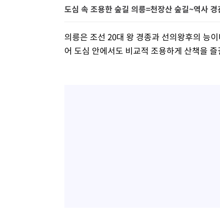
도심 속 조용한 숲길 의릉=천장산 숲길~역사 경관
의릉은 조선 20대 왕 경종과 선의왕후의 능
어 도심 안에서도 비교적 조용하게 산책을 즐길