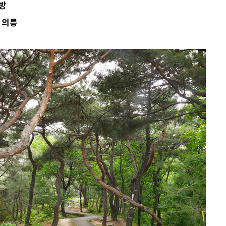
방
발로 부상
·의릉
 논의
되길"
시작'
승리…정청래
청래
청래 승리
7%·정청래
2%·김민석
0.30%
 차에 첫
동'
리(종합)
개