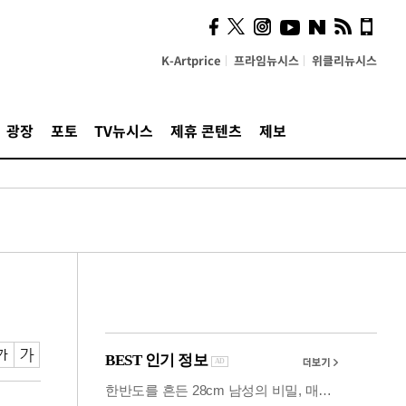
사이 해답 찾았죠"…알을
깨고 나온 '초자아'
K-Artprice
프라임뉴시스
위클리뉴시스
광장
포토
TV뉴시스
제휴 콘텐츠
제보