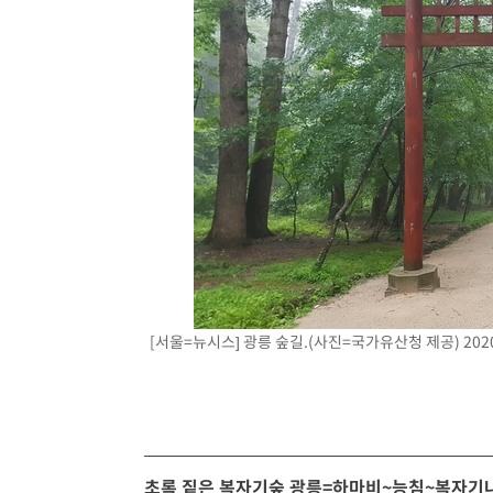
[서울=뉴시스] 광릉 숲길.(사진=국가유산청 제공) 2020
초록 짙은 복자기숲 광릉=하마비~능침~복자기나무