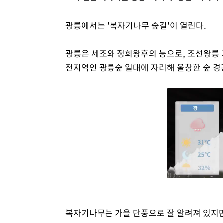
광릉에서는 '복자기나무 숲길'이 열린다.
광릉은 세조와 정희왕후의 능으로, 조선왕릉
전지역인 광릉숲 일대에 자리해 울창한 숲 경관
복자기나무는 가을 단풍으로 잘 알려져 있지만