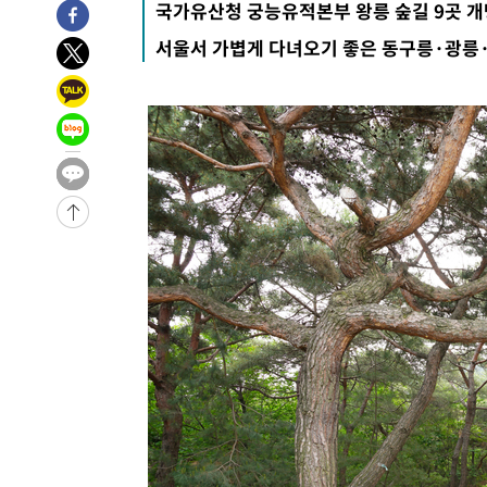
국가유산청 궁능유적본부 왕릉 숲길 9곳 개
3시간 전 >
이군이 불법 군시설 건설한 레바논 남부에서 레바논군 3명 폭
서울서 가볍게 다녀오기 좋은 동구릉·광릉
4시간 전 >
[속보]美중부 사령관, 이스라엘 긴급방문 다중화된 전선 상황
-32131초 전 >
이강인 ATM 입단식에 '상암벌 들썩'…"세계적인 선수 
-31127초 전 >
태풍 돌핀, 중 저장성 타이저우시 해안에 상륙 (1보)
-28473초 전 >
AT마드리드 데뷔 앞둔 이강인, 맨시티전 선발 대신 '벤치 
-27103초 전 >
[속보]與 강원·TK 당원투표 합산 김민석 48.54%로 
44.40%
-26437초 전 >
與 강원·TK 당원투표 합산 김민석 46.01%로 승리…정
44.53%
-26277초 전 >
[속보]與전대 권리당원투표…강원·경북 김민석, 대구 정
-26084초 전 >
[속보]與 당대표 경선, 경북 권리당원 투표 김민석 47.3
45.71%
-25986초 전 >
[속보]與 당대표 경선, 대구 권리당원 투표 정청래 47.8
46.35%
-25783초 전 >
[속보]與 당대표 경선, 강원 권리당원 투표 김민석 승리…5
득표
-23701초 전 >
"일본축구협회, 대한축구협회 성 접대 의혹 심판 조사"
-16343초 전 >
[속보]장은수, KLPGA 제주삼다수 역전 우승…데뷔 10년
정상
-11708초 전 >
"얼마나 더웠으면"…안동 물길공원서 헤엄친 구렁이 '소
-11635초 전 >
손흥민, 68분 뛰고 2경기 침묵…LAFC, 톨루카에 1-0 승
-10907초 전 >
'2경기 연속 침묵' 손흥민, 톨루카전 68분만 뛰고 슈팅 0