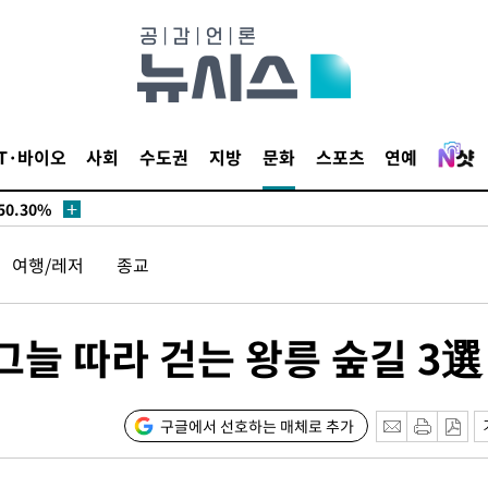
시작'
승리…정청래
청래
청래 승리
7%·정청래
IT·바이오
사회
수도권
지방
문화
스포츠
연예
2%·김민석
0.30%
여행/레저
종교
 차에 첫
동'
리(종합)
…그늘 따라 걷는 왕릉 숲길 3選
개
대우'
온도차'
구글에서 선호하는 매체로 추가
 밝혀