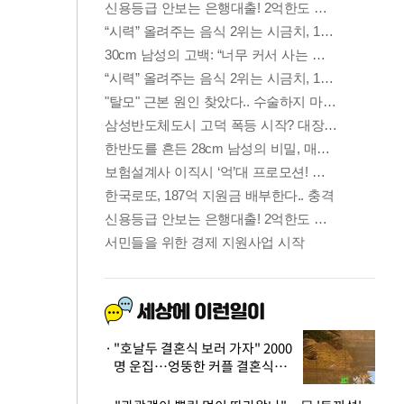
"호날두 결혼식 보러 가자" 2000
명 운집…엉뚱한 커플 결혼식에
'황당'