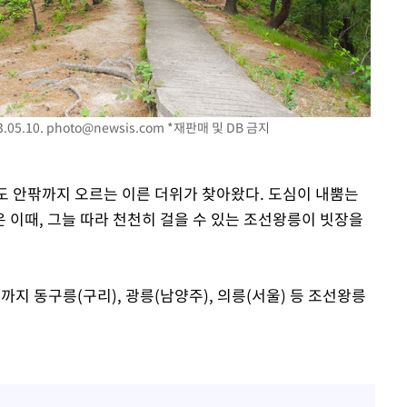
대우'
온도차'
 밝혀
발로 부상
05.10.
photo@newsis.com
*재판매 및 DB 금지
 논의
30도 안팎까지 오르는 이른 더위가 찾아왔다. 도심이 내뿜는
 이때, 그늘 따라 천천히 걸을 수 있는 조선왕릉이 빗장을
 동구릉(구리), 광릉(남양주), 의릉(서울) 등 조선왕릉