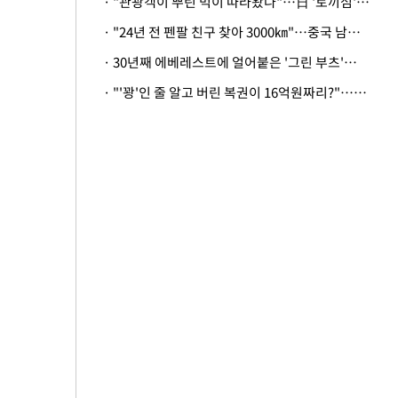
· "관광객이 뿌린 먹이 따라왔나"…日 '토끼섬' 멧돼지, 토끼까지 사냥
· "24년 전 펜팔 친구 찾아 3000㎞"…중국 남성 사연에 '뭉클'
· 30년째 에베레스트에 얼어붙은 '그린 부츠'…드디어 가족 품으로
· "'꽝'인 줄 알고 버린 복권이 16억원짜리?"…극적으로 되찾은 사연