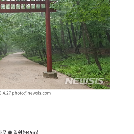
.4.27
photo@newsis.com
 숲 일원(945m)