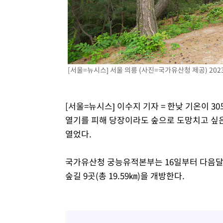
-9659초 전 >
이강인, 오늘 서울서 AT마드리드 입단식…'전례 없는 특급
57분 전 >
'여긴 20도, 저긴 50도'…열화상 카메라로 본 폭염 저감시설 '
1시간 전 >
콜롬비아 신임 우파 대통령 취임 하루만에 차량폭탄 폭발 사건
2시간 전 >
튀르키예 외무장관, "메카 3국 방위협정은 이란이 목표 아냐 "
3시간 전 >
이군이 불법 군시설 건설한 레바논 남부에서 레바논군 3명 폭
[서울=뉴시스] 서울 의릉 (사진=국가유산청 제공) 2023.
4시간 전 >
[속보]美중부 사령관, 이스라엘 긴급방문 다중화된 전선 상황
[서울=뉴시스] 이수지 기자 = 한낮 기온이 
열기를 피해 당장이라도 숲으로 도망치고 싶은
열었다.
국가유산청 궁능유적본부는 16일부터 다음달까지
숲길 9곳(총 19.59㎞)을 개방한다.