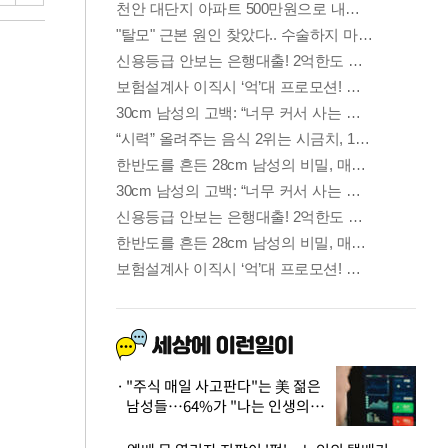
"주식 매일 사고판다"는 美 젊은
남성들…64%가 "나는 인생의
패배자“