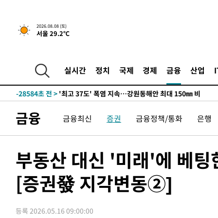
2026.08.08 (토)
서울 29.2℃
-21730초 전 >
[속보]뉴욕증시 상승 마감…S&P 0.6% 나스닥 1.3%↑
실시간
정치
국제
경제
금융
산업
-28584초 전 >
'최고 37도' 폭염 지속…강원동해안 최대 150㎜ 비
-21710초 전 >
[속보]뉴욕증시 상승 마감…S&P 0.6% 나스닥 1.3%↑
-28604초 전 >
'최고 37도' 폭염 지속…강원동해안 최대 150㎜ 비
금융
금융최신
증권
금융정책/통화
은행
-21730초 전 >
[속보]뉴욕증시 상승 마감…S&P 0.6% 나스닥 1.3%↑
부동산 대신 '미래'에 베
[증권發 지각변동②]
등록 2026.05.16 09:00:00