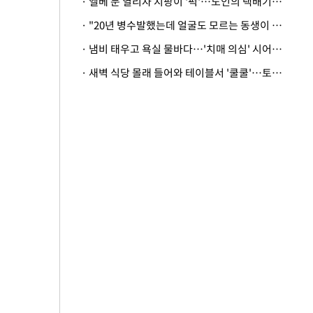
· 엘베 문 열리자 지팡이 '퍽'…노인의 택배기사 폭행 이유
· "20년 병수발했는데 얼굴도 모르는 동생이 유산 절반을"…배다른 형제 상속권 있을까
· 냄비 태우고 욕실 물바다…'치매 의심' 시어머니 검사 권유했다가 '날벼락'
· 새벽 식당 몰래 들어와 테이블서 '쿨쿨'…토사물 남기고 사라진 남성