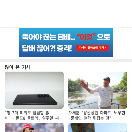
많이 본 기사
"창 3개 띄워도 답답함 없
오세훈 "용산공원 아파트, 노무현
네"…'폴드8 울트라', 일주일 써보
·문재인 철학 뒤집는 것"
니