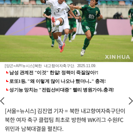
[양곤=AP/뉴시스]북한 내고향여자축구단. 2025.11.09.
[서울=뉴시스] 김진엽 기자 = 북한 내고향여자축구단이
북한 여자 축구 클럽팀 최초로 방한해 WK리그 수원FC
위민과 남북대결을 펼친다.