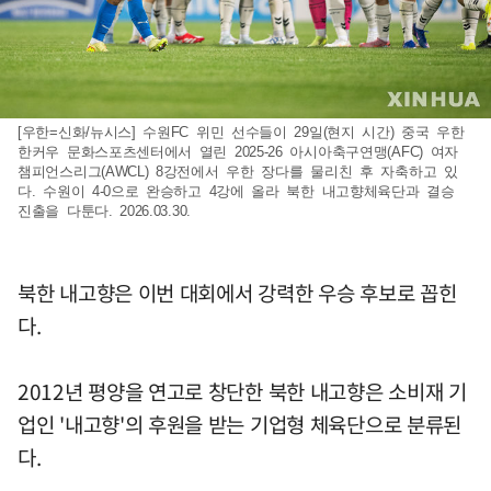
[우한=신화/뉴시스] 수원FC 위민 선수들이 29일(현지 시간) 중국 우한
한커우 문화스포츠센터에서 열린 2025-26 아시아축구연맹(AFC) 여자
챔피언스리그(AWCL) 8강전에서 우한 장다를 물리친 후 자축하고 있
다. 수원이 4-0으로 완승하고 4강에 올라 북한 내고향체육단과 결승
진출을 다툰다. 2026.03.30.
북한 내고향은 이번 대회에서 강력한 우승 후보로 꼽힌
다.
2012년 평양을 연고로 창단한 북한 내고향은 소비재 기
업인 '내고향'의 후원을 받는 기업형 체육단으로 분류된
다.