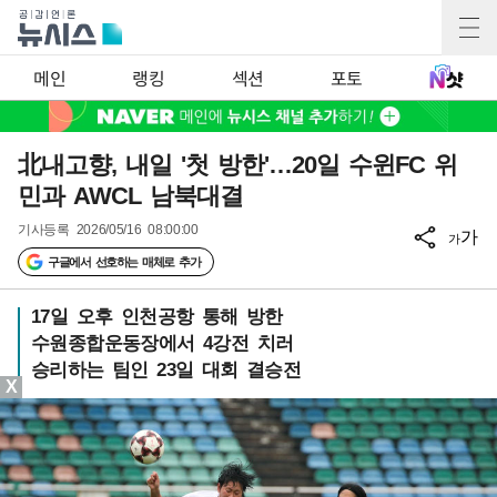
메인
랭킹
섹션
포토
北내고향, 내일 '첫 방한'…20일 수윈FC 위
민과 AWCL 남북대결
기사등록
2026/05/16 08:00:00
가
가
구글에서 선호하는 매체로 추가
17일 오후 인천공항 통해 방한
수원종합운동장에서 4강전 치러
승리하는 팀인 23일 대회 결승전
X