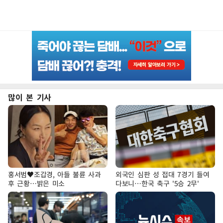
많이 본 기사
홍서범♥조갑경, 아들 불륜 사과
외국인 심판 성 접대 7경기 들여
후 근황…밝은 미소
다보니…한국 축구 '5승 2무'